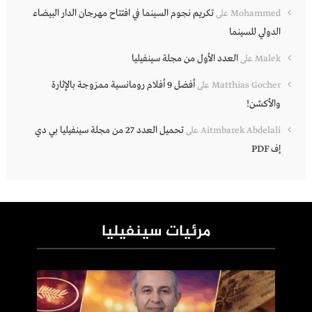
تكريم نجوم السينما في افتتاح مهرجان الدار البيضاء
Mohammed
على
الدولي للسينما
العدد الأول من مجلة سينفيليا
Malek
على
أفضل 9 أفلام رومانسية ممزوجة بالإثارة
Matthias Gocher
على
والأكشن!
تحميل العدد 27 من مجلة سينفيليا بي دي
Aitmbarek Abdelali
على
إف PDF
مرئيات سينفيليا