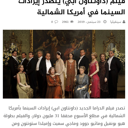
فيلم (داونتاون ابي) يتصدر إيرادات
السينما في أمريكا الشمالية
سينفيليا
23 سبتمبر، 2019
2961
0
تصدر فيلم الدراما الجديد (داونتاون ابي) إيرادات السينما بأمريكا
الشمالية في مطلع الأسبوع محققا 31 مليون دولار. والفيلم بطولة
هيو بونفيل وماثيو جوود وماجي سميث وإميلدا ستونتون ومن