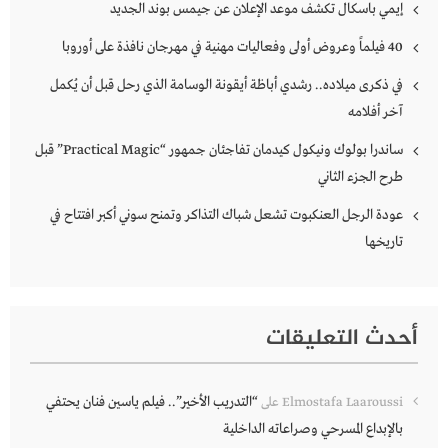
إيمي باسكال تكشف موعد الإعلان عن جيمس بوند الجديد
40 فيلماً وعروض أولى وفعاليات مهنية في مهرجان نافذة على أوروبا
في ذكرى ميلاده.. رشدي أباظة أيقونة الوسامة الذي رحل قبل أن يُكمل
آخر أفلامه
ساندرا بولوك ونيكول كيدمان تفاجئان جمهور “Practical Magic” قبل
طرح الجزء الثاني
عودة الرجل العنكبوت تشعل شباك التذاكر وتمنح سوني أكبر افتتاح في
تاريخها
أحدث التعليقات
“التدريب الأخير”.. فيلم ياسين فنان يحتفي
Elmostafa Laaroussi
على
بالإبداع المسرحي وصراعاته الداخلية