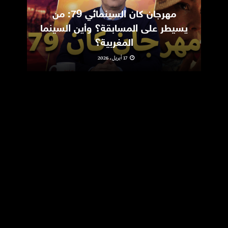
مهرجان كان السينمائي 79: من
ic
يسيطر على المسابقة؟ وأين السينما
m
المغربية؟
17 أبريل، 2026