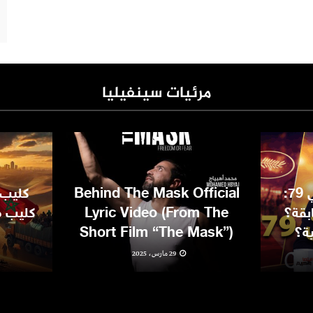
مرئيات سينفيليا
مهرجان كان السينمائي 79:
Behind The Mask Official
كليب 
بقة؟
Lyric Video (From The
كليب مغ
ية؟
Short Film “The Mask”)
29 مارس، 2025