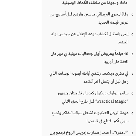
حافلًا ونجومًا من مختلف الأنماط الموسيقية
وفاة المخرج البريطاني جاستن هاردي قبل أسابيع من
عرض فيلمه الجديد
إيمي باسكال تكشف موعد الإعلان عن جيمس بوند
الجديد
40 فيلماً وعروض أولى وفعاليات مهنية في مهرجان
نافذة على أوروبا
في ذكرى ميلاده.. رشدي أباظة أيقونة الوسامة الذي
رحل قبل أن يُكمل آخر أفلامه
ساندرا بولوك ونيكول كيدمان تفاجئان جمهور
“Practical Magic” قبل طرح الجزء الثاني
عودة الرجل العنكبوت تشعل شباك التذاكر وتمنح
سوني أكبر افتتاح في تاريخها
“الحفرة”.. أحدث إصدارات إدريس الروخ تجمع بين