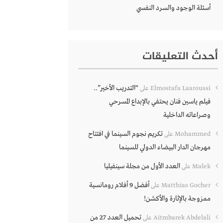
أسئلة الوجود والسرد النفسي
أحدث التعليقات
“التدريب الأخير”..
Elmostafa Laaroussi
على
فيلم ياسين فنان يحتفي بالإبداع المسرحي
وصراعاته الداخلية
تكريم نجوم السينما في افتتاح
Mohammed
على
مهرجان الدار البيضاء الدولي للسينما
العدد الأول من مجلة سينفيليا
Malek
على
أفضل 9 أفلام رومانسية
Matthias Gocher
على
ممزوجة بالإثارة والأكشن!
تحميل العدد 27 من
Aitmbarek Abdelali
على