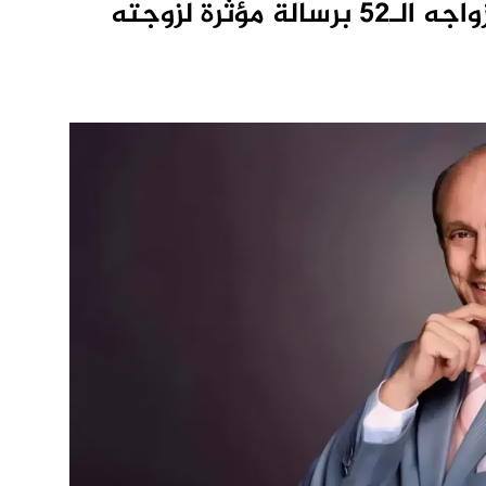
محمد صبحي يستعيد ذكرى زواجه الـ52 برسالة مؤثرة لزوجته