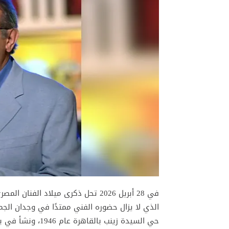
في 28 أبريل 2026 تحل ذكرى ميلاد الف
حي السيدة زينب بالقاهرة عام 1946، ونشأ في بيئة بسيطة، لكنه أظهر منذ طفولته شغفًا