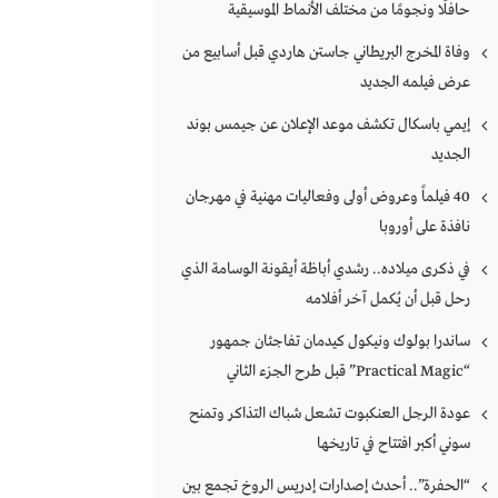
حافلًا ونجومًا من مختلف الأنماط الموسيقية
وفاة المخرج البريطاني جاستن هاردي قبل أسابيع من
عرض فيلمه الجديد
إيمي باسكال تكشف موعد الإعلان عن جيمس بوند
الجديد
40 فيلماً وعروض أولى وفعاليات مهنية في مهرجان
نافذة على أوروبا
في ذكرى ميلاده.. رشدي أباظة أيقونة الوسامة الذي
رحل قبل أن يُكمل آخر أفلامه
ساندرا بولوك ونيكول كيدمان تفاجئان جمهور
“Practical Magic” قبل طرح الجزء الثاني
عودة الرجل العنكبوت تشعل شباك التذاكر وتمنح
سوني أكبر افتتاح في تاريخها
“الحفرة”.. أحدث إصدارات إدريس الروخ تجمع بين