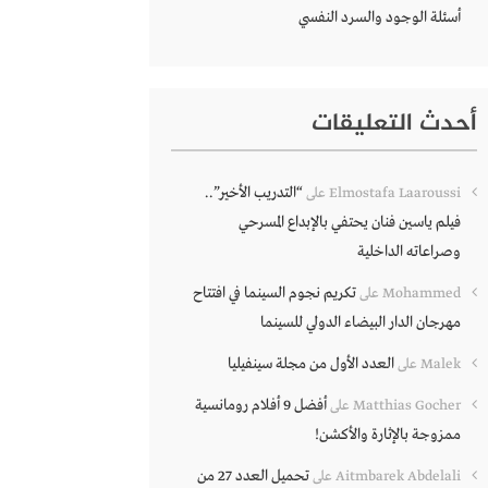
أسئلة الوجود والسرد النفسي
أحدث التعليقات
“التدريب الأخير”..
Elmostafa Laaroussi
على
فيلم ياسين فنان يحتفي بالإبداع المسرحي
وصراعاته الداخلية
تكريم نجوم السينما في افتتاح
Mohammed
على
مهرجان الدار البيضاء الدولي للسينما
العدد الأول من مجلة سينفيليا
Malek
على
أفضل 9 أفلام رومانسية
Matthias Gocher
على
ممزوجة بالإثارة والأكشن!
تحميل العدد 27 من
Aitmbarek Abdelali
على