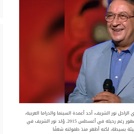
نان المصري الراحل نور الشريف، أحد أعمدة السينما والدراما العربية،
الذي لا يزال حضوره الفني ممتدًا في وجدان الجمهور رغم رحيله في أغسطس 2015. وُلد نور الشريف في