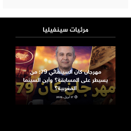
مرئيات سينفيليا
مهرجان كان السينمائي 79: من
ic
يسيطر على المسابقة؟ وأين السينما
m
المغربية؟
17 أبريل، 2026