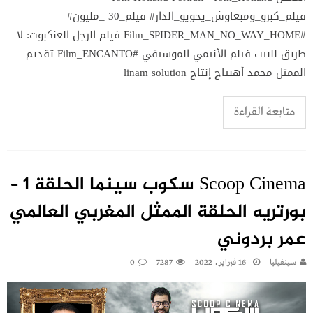
فيلم_كبرو_ومبغاوش_يخويو_الدار# فيلم_30 _مليون#
#Film_SPIDER_MAN_NO_WAY_HOME فيلم الرجل العنكبوت: لا
طريق للبيت فيلم الأنيمي الموسيقي #Film_ENCANTO تقديم
الممثل محمد أهبياج إنتاج linam solution
متابعة القراءة
Scoop Cinema سكوب سينما الحلقة 1 –
بورتريه الحلقة الممثل المغربي العالمي
عمر بردوني
سينفيليا
16 فبراير، 2022
7287
0