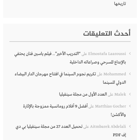
تاريخها
أحدث التعليقات
“التدريب الأخير”.. فيلم ياسين فنان يحتفي
Elmostafa Laaroussi
على
بالإبداع المسرحي وصراعاته الداخلية
تكريم نجوم السينما في افتتاح مهرجان الدار البيضاء
Mohammed
على
الدولي للسينما
العدد الأول من مجلة سينفيليا
Malek
على
أفضل 9 أفلام رومانسية ممزوجة بالإثارة
Matthias Gocher
على
والأكشن!
تحميل العدد 27 من مجلة سينفيليا بي دي
Aitmbarek Abdelali
على
إف PDF