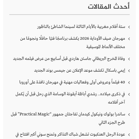
أحدث المقالات
ستة أفلام مغربية بالأيام الثالثة لسينما الشاطئ بالناظور
مهرجان صيف الأوداية 2026 يكشف برنامجًا فنيًا حافلًا ونجومًا من
مختلف الأنماط الموسيقية
وفاة المخرج البريطاني جاستن هاردي قبل أسابيع من عرض فيلمه الجديد
إيمي باسكال تكشف موعد الإعلان عن جيمس بوند الجديد
40 فيلماً وعروض أولى وفعاليات مهنية في مهرجان نافذة على أوروبا
في ذكرى ميلاده.. رشدي أباظة أيقونة الوسامة الذي رحل قبل أن يُكمل
آخر أفلامه
ساندرا بولوك ونيكول كيدمان تفاجئان جمهور “Practical Magic” قبل
طرح الجزء الثاني
عودة الرجل العنكبوت تشعل شباك التذاكر وتمنح سوني أكبر افتتاح في