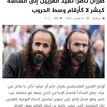
طرزان ناصر: نعيد الغزيين إلى الشاشة
كبشر لا كأرقام وسط الحروب
سينفيليا
17 نوفمبر، 2025
999
0
أوضح المخرج الفلسطيني طرزان ناصر أن فيلم «كان يا مكان في
غزة» يمثل امتداداً للمسار الإبداعي الذي يتبعه مع شقيقه عرب
ناصر، وهو مسار قائم على تصوير تفاصيل الحياة اليومية للغزيين،
تلك التفاصيل التي تبقى غائبة عن أنظار العالم بفعل العزلة