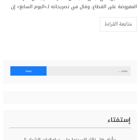
المفروضة على القطاع. وقال في تصريحاته لـ«اليوم السابع» إن
متابعة القراءة
البحث
عن:
إستفتاء
برأيك هل تؤثر السينما على سلوكيات الشباب؟