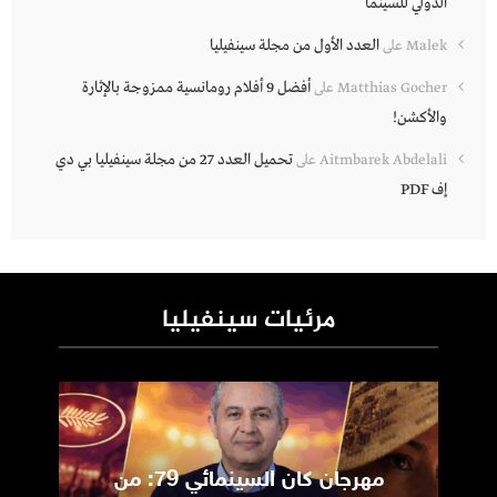
الدولي للسينما
العدد الأول من مجلة سينفيليا
Malek
على
أفضل 9 أفلام رومانسية ممزوجة بالإثارة
Matthias Gocher
على
والأكشن!
تحميل العدد 27 من مجلة سينفيليا بي دي
Aitmbarek Abdelali
على
إف PDF
مرئيات سينفيليا
مهرجان كان السينمائي 79: من
ic