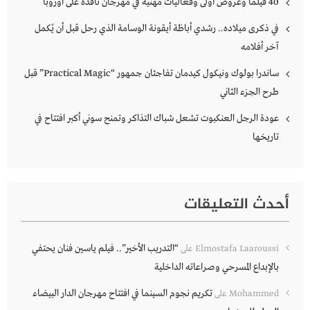
40 فيلماً وعروض أولى وفعاليات مهنية في مهرجان نافذة على أوروبا
في ذكرى ميلاده.. رشدي أباظة أيقونة الوسامة الذي رحل قبل أن يُكمل
آخر أفلامه
ساندرا بولوك ونيكول كيدمان تفاجئان جمهور “Practical Magic” قبل
طرح الجزء الثاني
عودة الرجل العنكبوت تشعل شباك التذاكر وتمنح سوني أكبر افتتاح في
تاريخها
أحدث التعليقات
“التدريب الأخير”.. فيلم ياسين فنان يحتفي
Elmostafa Laaroussi
على
بالإبداع المسرحي وصراعاته الداخلية
تكريم نجوم السينما في افتتاح مهرجان الدار البيضاء
Mohammed
على