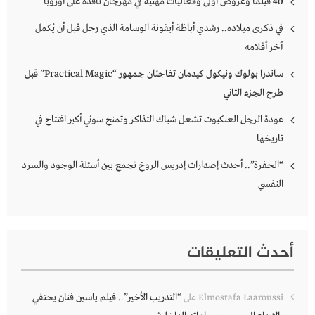
40 فيلماً وعروض أولى وفعاليات مهنية في مهرجان نافذة على أوروبا
في ذكرى ميلاده.. رشدي أباظة أيقونة الوسامة الذي رحل قبل أن يُكمل
آخر أفلامه
ساندرا بولوك ونيكول كيدمان تفاجئان جمهور “Practical Magic” قبل
طرح الجزء الثاني
عودة الرجل العنكبوت تشعل شباك التذاكر وتمنح سوني أكبر افتتاح في
تاريخها
“الحفرة”.. أحدث إصدارات إدريس الروخ تجمع بين أسئلة الوجود والسرد
النفسي
أحدث التعليقات
“التدريب الأخير”.. فيلم ياسين فنان يحتفي
Elmostafa Laaroussi
على