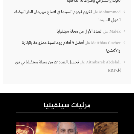
بالإبداع المسرحي وصراعاته الداخلية
تكريم نجوم السينما في افتتاح مهرجان الدار البيضاء
Mohammed
على
الدولي للسينما
العدد الأول من مجلة سينفيليا
Malek
على
أفضل 9 أفلام رومانسية ممزوجة بالإثارة
Matthias Gocher
على
والأكشن!
تحميل العدد 27 من مجلة سينفيليا بي دي
Aitmbarek Abdelali
على
إف PDF
مرئيات سينفيليا