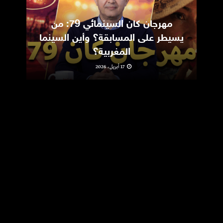
مهرجان كان السينمائي 79: من
ic
يسيطر على المسابقة؟ وأين السينما
m
المغربية؟
17 أبريل، 2026