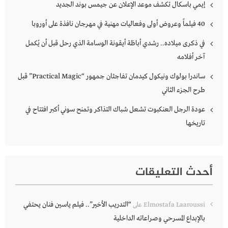
إيمي باسكال تكشف موعد الإعلان عن جيمس بوند الجديد
40 فيلماً وعروض أولى وفعاليات مهنية في مهرجان نافذة على أوروبا
في ذكرى ميلاده.. رشدي أباظة أيقونة الوسامة الذي رحل قبل أن يُكمل
آخر أفلامه
ساندرا بولوك ونيكول كيدمان تفاجئان جمهور “Practical Magic” قبل
طرح الجزء الثاني
عودة الرجل العنكبوت تشعل شباك التذاكر وتمنح سوني أكبر افتتاح في
تاريخها
أحدث التعليقات
“التدريب الأخير”.. فيلم ياسين فنان يحتفي
Elmostafa Laaroussi
على
بالإبداع المسرحي وصراعاته الداخلية