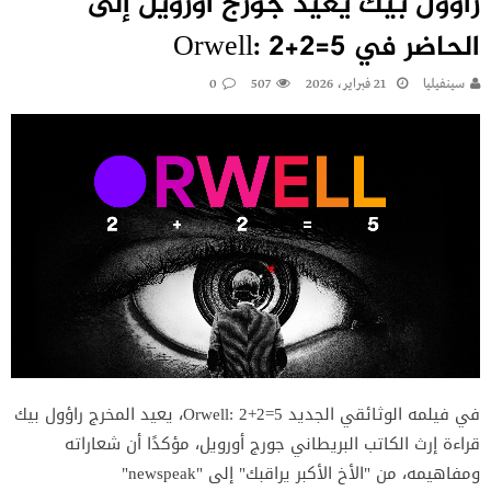
راؤول بيك يعيد جورج أورويل إلى
الحاضر في Orwell: 2+2=5
سينفيليا
21 فبراير، 2026
507
0
في فيلمه الوثائقي الجديد Orwell: 2+2=5، يعيد المخرج راؤول بيك
قراءة إرث الكاتب البريطاني جورج أورويل، مؤكدًا أن شعاراته
ومفاهيمه، من "الأخ الأكبر يراقبك" إلى "newspeak"