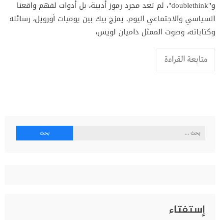
و"doublethink"، لم تعد مجرد رموز أدبية، بل أدوات لفهم واقعنا
السياسي والاجتماعي اليوم. يمزج بيك بين يوميات أورويل، رسائله
وكتاباته، وصوت الممثل داميان لويس،
متابعة القراءة
البحث
عن:
إستفتاء