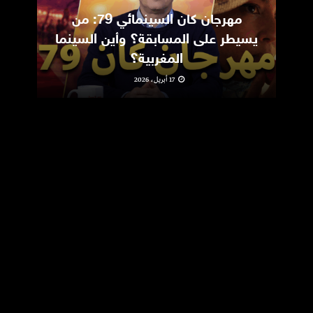
مهرجان كان السينمائي 79: من
ic
يسيطر على المسابقة؟ وأين السينما
m
المغربية؟
17 أبريل، 2026