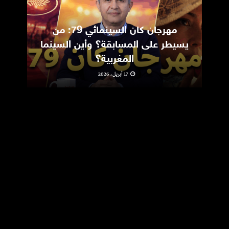
مهرجان كان السينمائي 79: من
ic
يسيطر على المسابقة؟ وأين السينما
m
المغربية؟
17 أبريل، 2026