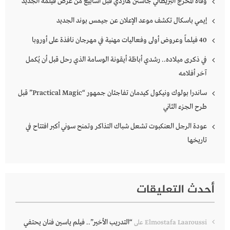
وفاة المخرج البريطاني جاستن هاردي قبل أسابيع من عرض فيلمه الجديد
إيمي باسكال تكشف موعد الإعلان عن جيمس بوند الجديد
40 فيلماً وعروض أولى وفعاليات مهنية في مهرجان نافذة على أوروبا
في ذكرى ميلاده.. رشدي أباظة أيقونة الوسامة الذي رحل قبل أن يُكمل
آخر أفلامه
ساندرا بولوك ونيكول كيدمان تفاجئان جمهور “Practical Magic” قبل
طرح الجزء الثاني
عودة الرجل العنكبوت تشعل شباك التذاكر وتمنح سوني أكبر افتتاح في
تاريخها
أحدث التعليقات
“التدريب الأخير”.. فيلم ياسين فنان يحتفي
Elmostafa Laaroussi
على