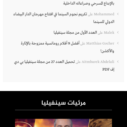
بالإبداع المسرحي وصراعاته الداخلية
تكريم نجوم السينما في افتتاح مهرجان الدار البيضاء
Mohammed
على
الدولي للسينما
العدد الأول من مجلة سينفيليا
Malek
على
أفضل 9 أفلام رومانسية ممزوجة بالإثارة
Matthias Gocher
على
والأكشن!
تحميل العدد 27 من مجلة سينفيليا بي دي
Aitmbarek Abdelali
على
إف PDF
مرئيات سينفيليا