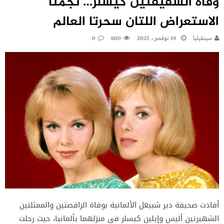
وفاة الشقيقتين كيسلر… نجمتا
الاستعراض اللتان سحرتا العالم
سينفيليا
19 نوفمبر، 2025
600
0
أفادت صحيفة دير شبيغل الألمانية بوفاة الراقصتين والممثلتين
الشهيرتين أليس وإيلين كيسلر في منزلهما بألمانيا، حيث رحلت