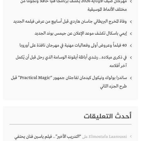
مهرجان صيف الأوداية 2026 يكشف برنامجًا فنيًا حافلًا ونجومًا من
مختلف الأنماط الموسيقية
وفاة المخرج البريطاني جاستن هاردي قبل أسابيع من عرض فيلمه الجديد
إيمي باسكال تكشف موعد الإعلان عن جيمس بوند الجديد
40 فيلماً وعروض أولى وفعاليات مهنية في مهرجان نافذة على أوروبا
في ذكرى ميلاده.. رشدي أباظة أيقونة الوسامة الذي رحل قبل أن يُكمل
آخر أفلامه
ساندرا بولوك ونيكول كيدمان تفاجئان جمهور “Practical Magic” قبل
طرح الجزء الثاني
أحدث التعليقات
“التدريب الأخير”.. فيلم ياسين فنان يحتفي
Elmostafa Laaroussi
على