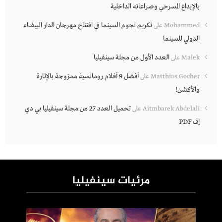
بالإبداع المسرحي وصراعاته الداخلية
تكريم نجوم السينما في افتتاح مهرجان الدار البيضاء
Mohammed
على
الدولي للسينما
العدد الأول من مجلة سينفيليا
Malek
على
أفضل 9 أفلام رومانسية ممزوجة بالإثارة
Matthias Gocher
على
والأكشن!
تحميل العدد 27 من مجلة سينفيليا بي دي
Aitmbarek Abdelali
على
إف PDF
مرئيات سينفيليا