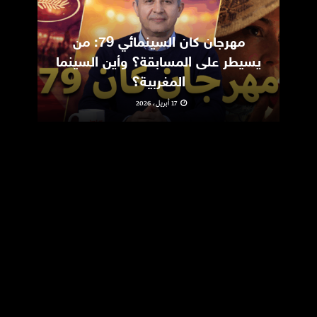
مهرجان كان السينمائي 79: من
ic
يسيطر على المسابقة؟ وأين السينما
m
المغربية؟
17 أبريل، 2026