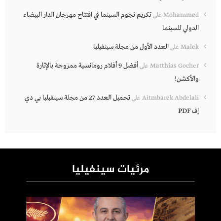
تكريم نجوم السينما في افتتاح مهرجان الدار البيضاء
Mohammed
على
الدولي للسينما
العدد الأول من مجلة سينفيليا
Malek
على
أفضل 9 أفلام رومانسية ممزوجة بالإثارة
Matthias Gocher
على
والأكشن!
تحميل العدد 27 من مجلة سينفيليا بي دي
Aitmbarek Abdelali
على
إف PDF
مرئيات سينفيليا