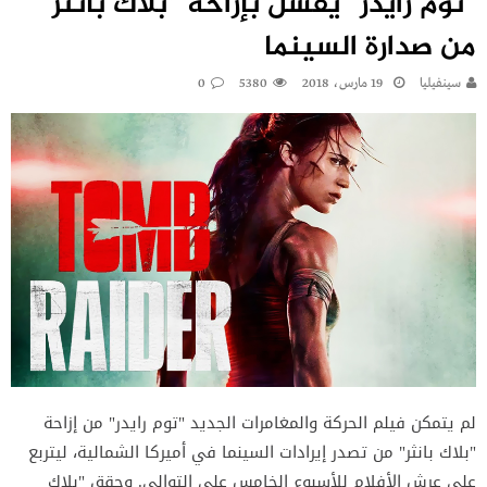
“توم رايدر” يفشل بإزاحة “بلاك بانثر”
من صدارة السينما
سينفيليا
19 مارس، 2018
5380
0
لم يتمكن فيلم الحركة والمغامرات الجديد "توم رايدر" من إزاحة
"بلاك بانثر" من تصدر إيرادات السينما في أميركا الشمالية، ليتربع
على عرش الأفلام للأسبوع الخامس على التوالي. وحقق "بلاك