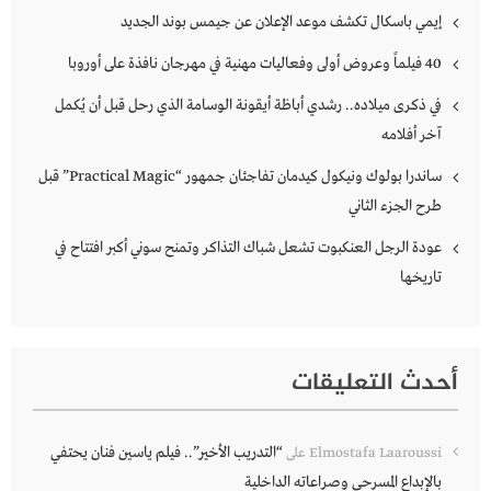
إيمي باسكال تكشف موعد الإعلان عن جيمس بوند الجديد
40 فيلماً وعروض أولى وفعاليات مهنية في مهرجان نافذة على أوروبا
في ذكرى ميلاده.. رشدي أباظة أيقونة الوسامة الذي رحل قبل أن يُكمل
آخر أفلامه
ساندرا بولوك ونيكول كيدمان تفاجئان جمهور “Practical Magic” قبل
طرح الجزء الثاني
عودة الرجل العنكبوت تشعل شباك التذاكر وتمنح سوني أكبر افتتاح في
تاريخها
أحدث التعليقات
“التدريب الأخير”.. فيلم ياسين فنان يحتفي
Elmostafa Laaroussi
على
بالإبداع المسرحي وصراعاته الداخلية