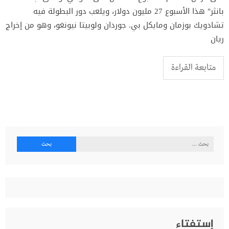
بانثر" هذا الأسبوع 27 مليون دولار، ويلعب دور البطولة فيه
تشادويك بوزمان ومايكل بي. جوردان ولوبيتا نيونغو، وهو من إخراج
ريان
متابعة القراءة
البحث
عن:
إستفتاء