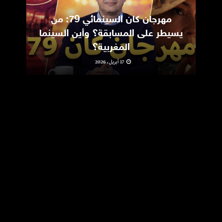
مهرجان كان السينمائي 79: من
ic
يسيطر على المسابقة؟ وأين السينما
m
المغربية؟
17 أبريل، 2026