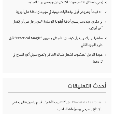
إيمي باسكال تكشف موعد الإعلان عن جيمس بوند الجديد
40 فيلماً وعروض أولى وفعاليات مهنية في مهرجان نافذة على أوروبا
في ذكرى ميلاده.. رشدي أباظة أيقونة الوسامة الذي رحل قبل أن يُكمل
آخر أفلامه
ساندرا بولوك ونيكول كيدمان تفاجئان جمهور “Practical Magic” قبل
طرح الجزء الثاني
عودة الرجل العنكبوت تشعل شباك التذاكر وتمنح سوني أكبر افتتاح في
تاريخها
أحدث التعليقات
“التدريب الأخير”.. فيلم ياسين فنان يحتفي
Elmostafa Laaroussi
على
بالإبداع المسرحي وصراعاته الداخلية