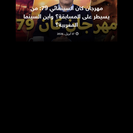
مهرجان كان السينمائي 79: من
ic
يسيطر على المسابقة؟ وأين السينما
m
المغربية؟
17 أبريل، 2026