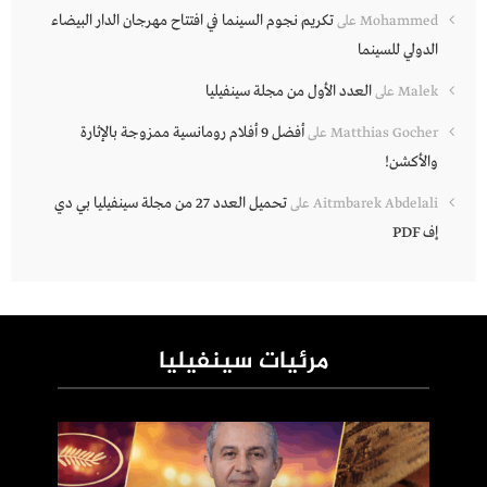
تكريم نجوم السينما في افتتاح مهرجان الدار البيضاء
Mohammed
على
الدولي للسينما
العدد الأول من مجلة سينفيليا
Malek
على
أفضل 9 أفلام رومانسية ممزوجة بالإثارة
Matthias Gocher
على
والأكشن!
تحميل العدد 27 من مجلة سينفيليا بي دي
Aitmbarek Abdelali
على
إف PDF
مرئيات سينفيليا