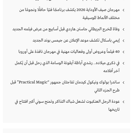
مهرجان صيف الأوداية 2026 يكشف برنامجًا فنيًا حافلًا ونجومًا من
مختلف الأنماط الموسيقية
وفاة المخرج البريطاني جاستن هاردي قبل أسابيع من عرض فيلمه الجديد
إيمي باسكال تكشف موعد الإعلان عن جيمس بوند الجديد
40 فيلماً وعروض أولى وفعاليات مهنية في مهرجان نافذة على أوروبا
في ذكرى ميلاده.. رشدي أباظة أيقونة الوسامة الذي رحل قبل أن يُكمل
آخر أفلامه
ساندرا بولوك ونيكول كيدمان تفاجئان جمهور “Practical Magic” قبل
طرح الجزء الثاني
عودة الرجل العنكبوت تشعل شباك التذاكر وتمنح سوني أكبر افتتاح في
تاريخها