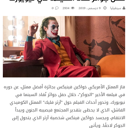
سينفيليا
9 ديسمبر، 2019
2934
0
فاز الممثل الأمريكي خواكين فينيكس بجائزة أفضل ممثل، عن دوره
في فيلمه الأخير "الجوكر"، خلال حفل جوائز نُقاد السينما في
نيويورك. وتدور أحداث الفيلم حول "آرثر فليك" الممثل الكوميدي
الفاشل، الذي لا يحظى بتقدير المجتمع فيصيبه الجنون ويبدأ
الانتقام، ويجسد خواكين فينكس شخصية آرثر الذي يتحول إلى
الجوكر لاحقًا. ويأتي