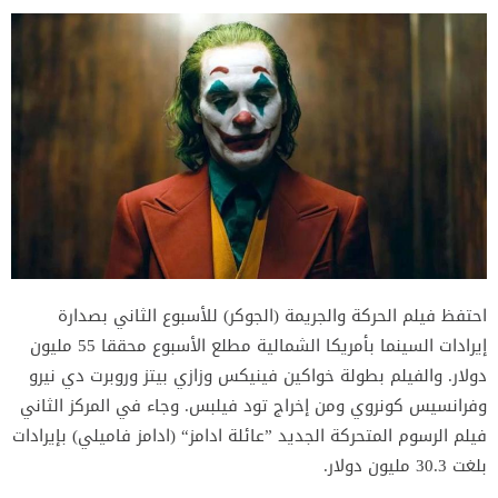
احتفظ فيلم الحركة والجريمة (الجوكر) للأسبوع الثاني بصدارة
إيرادات السينما بأمريكا الشمالية مطلع الأسبوع محققا 55 مليون
دولار. والفيلم بطولة خواكين فينيكس وزازي بيتز وروبرت دي نيرو
وفرانسيس كونروي ومن إخراج تود فيلبس. وجاء في المركز الثاني
فيلم الرسوم المتحركة الجديد ”عائلة ادامز“ (ادامز فاميلي) بإيرادات
بلغت 30.3 مليون دولار.