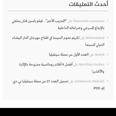
أحدث التعليقات
“التدريب الأخير”.. فيلم ياسين فنان يحتفي
Elmostafa Laaroussi
على
بالإبداع المسرحي وصراعاته الداخلية
تكريم نجوم السينما في افتتاح مهرجان الدار البيضاء
Mohammed
على
الدولي للسينما
العدد الأول من مجلة سينفيليا
Malek
على
أفضل 9 أفلام رومانسية ممزوجة بالإثارة
Matthias Gocher
على
والأكشن!
تحميل العدد 27 من مجلة سينفيليا بي دي
Aitmbarek Abdelali
على
إف PDF