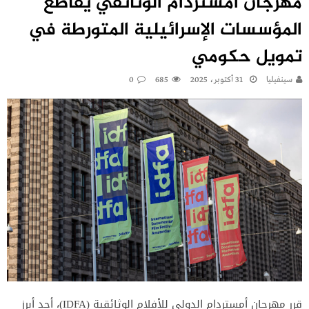
مهرجان أمستردام الوثائقي يقاطع
المؤسسات الإسرائيلية المتورطة في
تمويل حكومي
سينفيليا
31 أكتوبر، 2025
685
0
قرر مهرجان أمستردام الدولي للأفلام الوثائقية (IDFA)، أحد أبرز