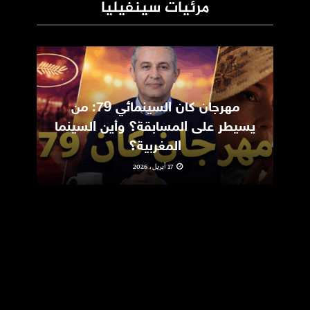
مرئيات سينفيليا
مهرجان كان السينمائي 79: من
ic
يسيطر على المسابقة؟ وأين السينما
m
المغربية؟
17 أبريل، 2026