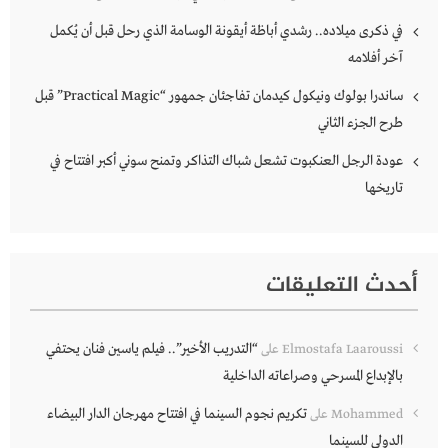
في ذكرى ميلاده.. رشدي أباظة أيقونة الوسامة الذي رحل قبل أن يُكمل
آخر أفلامه
ساندرا بولوك ونيكول كيدمان تفاجئان جمهور “Practical Magic” قبل
طرح الجزء الثاني
عودة الرجل العنكبوت تشعل شباك التذاكر وتمنح سوني أكبر افتتاح في
تاريخها
أحدث التعليقات
“التدريب الأخير”.. فيلم ياسين فنان يحتفي
Elmostafa Laaroussi
على
بالإبداع المسرحي وصراعاته الداخلية
تكريم نجوم السينما في افتتاح مهرجان الدار البيضاء
Mohammed
على
الدولي للسينما