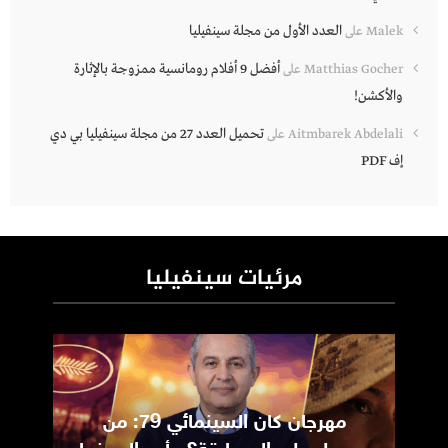
العدد الأول من مجلة سينفيليا
Malek
على
أفضل 9 أفلام رومانسية ممزوجة بالإثارة
Matthias Gocher
على
والأكشن!
تحميل العدد 27 من مجلة سينفيليا بي دي
Aitmbarek Abdelali
على
إف PDF
مرئيات سينفيليا
مهرجان كان السينمائي 79: من
ic