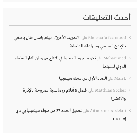
أحدث التعليقات
“التدريب الأخير”.. فيلم ياسين فنان يحتفي
Elmostafa Laaroussi
على
بالإبداع المسرحي وصراعاته الداخلية
تكريم نجوم السينما في افتتاح مهرجان الدار البيضاء
Mohammed
على
الدولي للسينما
العدد الأول من مجلة سينفيليا
Malek
على
أفضل 9 أفلام رومانسية ممزوجة بالإثارة
Matthias Gocher
على
والأكشن!
تحميل العدد 27 من مجلة سينفيليا بي دي
Aitmbarek Abdelali
على
إف PDF