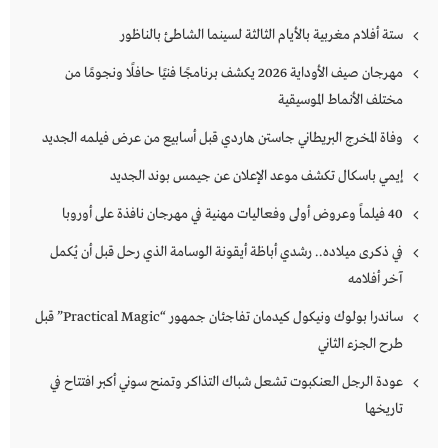
ستة أفلام مغربية بالأيام الثالثة لسينما الشاطئ بالناظور
مهرجان صيف الأوداية 2026 يكشف برنامجًا فنيًا حافلًا ونجومًا من
مختلف الأنماط الموسيقية
وفاة المخرج البريطاني جاستن هاردي قبل أسابيع من عرض فيلمه الجديد
إيمي باسكال تكشف موعد الإعلان عن جيمس بوند الجديد
40 فيلماً وعروض أولى وفعاليات مهنية في مهرجان نافذة على أوروبا
في ذكرى ميلاده.. رشدي أباظة أيقونة الوسامة الذي رحل قبل أن يُكمل
آخر أفلامه
ساندرا بولوك ونيكول كيدمان تفاجئان جمهور “Practical Magic” قبل
طرح الجزء الثاني
عودة الرجل العنكبوت تشعل شباك التذاكر وتمنح سوني أكبر افتتاح في
تاريخها