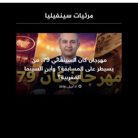
مرئيات سينفيليا
مهرجان كان السينمائي 79: من
ic
يسيطر على المسابقة؟ وأين السينما
m
المغربية؟
17 أبريل، 2026