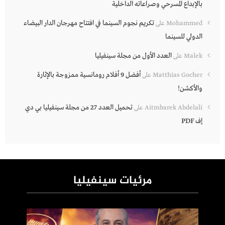
بالإبداع المسرحي وصراعاته الداخلية
تكريم نجوم السينما في افتتاح مهرجان الدار البيضاء
Mohammed
على
الدولي للسينما
العدد الأول من مجلة سينفيليا
Malek
على
أفضل 9 أفلام رومانسية ممزوجة بالإثارة
Matthias Gocher
على
والأكشن!
تحميل العدد 27 من مجلة سينفيليا بي دي
Aitmbarek Abdelali
على
إف PDF
مرئيات سينفيليا