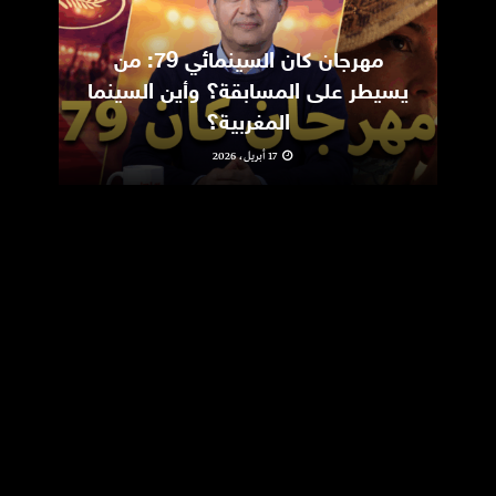
مهرجان كان السينمائي 79: من
ic
يسيطر على المسابقة؟ وأين السينما
m
المغربية؟
17 أبريل، 2026