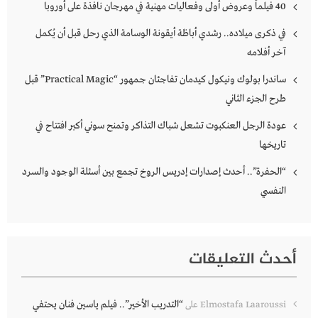
40 فيلماً وعروض أولى وفعاليات مهنية في مهرجان نافذة على أوروبا
في ذكرى ميلاده.. رشدي أباظة أيقونة الوسامة الذي رحل قبل أن يُكمل
آخر أفلامه
ساندرا بولوك ونيكول كيدمان تفاجئان جمهور “Practical Magic” قبل
طرح الجزء الثاني
عودة الرجل العنكبوت تشعل شباك التذاكر وتمنح سوني أكبر افتتاح في
تاريخها
“الحفرة”.. أحدث إصدارات إدريس الروخ تجمع بين أسئلة الوجود والسرد
النفسي
أحدث التعليقات
“التدريب الأخير”.. فيلم ياسين فنان يحتفي
Elmostafa Laaroussi
على