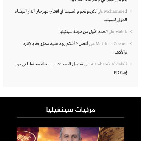
تكريم نجوم السينما في افتتاح مهرجان الدار البيضاء
Mohammed
على
الدولي للسينما
العدد الأول من مجلة سينفيليا
Malek
على
أفضل 9 أفلام رومانسية ممزوجة بالإثارة
Matthias Gocher
على
والأكشن!
تحميل العدد 27 من مجلة سينفيليا بي دي
Aitmbarek Abdelali
على
إف PDF
مرئيات سينفيليا