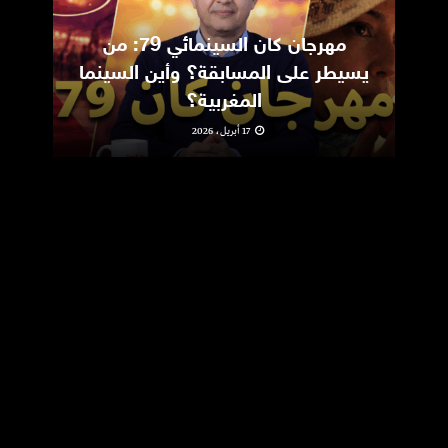
مهرجان كان السينمائي 79: من
ic
يسيطر على المسابقة؟ وأين السينما
m
المغربية؟
17 أبريل، 2026