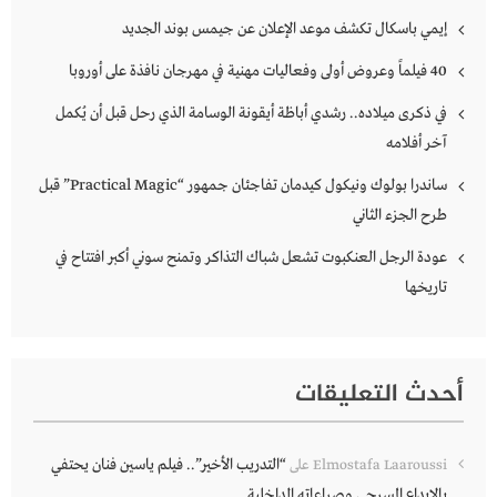
إيمي باسكال تكشف موعد الإعلان عن جيمس بوند الجديد
40 فيلماً وعروض أولى وفعاليات مهنية في مهرجان نافذة على أوروبا
في ذكرى ميلاده.. رشدي أباظة أيقونة الوسامة الذي رحل قبل أن يُكمل
آخر أفلامه
ساندرا بولوك ونيكول كيدمان تفاجئان جمهور “Practical Magic” قبل
طرح الجزء الثاني
عودة الرجل العنكبوت تشعل شباك التذاكر وتمنح سوني أكبر افتتاح في
تاريخها
أحدث التعليقات
“التدريب الأخير”.. فيلم ياسين فنان يحتفي
Elmostafa Laaroussi
على
بالإبداع المسرحي وصراعاته الداخلية