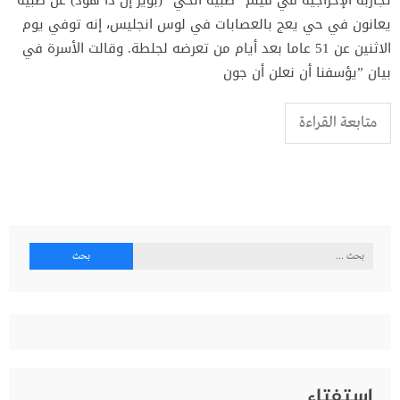
تجاربه الإخراجية في فيلم ”صبية الحي“ (بويز إن ذا هود) عن صبية
يعانون في حي يعج بالعصابات في لوس انجليس، إنه توفي يوم
الاثنين عن 51 عاما بعد أيام من تعرضه لجلطة. وقالت الأسرة في
بيان ”يؤسفنا أن نعلن أن جون
متابعة القراءة
البحث
عن:
إستفتاء