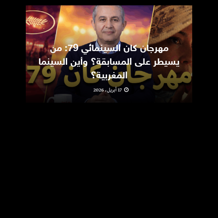
مهرجان كان السينمائي 79: من
ic
يسيطر على المسابقة؟ وأين السينما
m
المغربية؟
17 أبريل، 2026