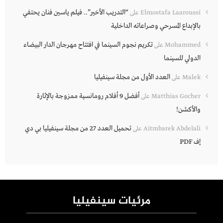
“التدريب الأخير”.. فيلم ياسين فنان يحتفي
Elmostafa Laaroussi
على
بالإبداع المسرحي وصراعاته الداخلية
تكريم نجوم السينما في افتتاح مهرجان الدار البيضاء
Mohammed
على
الدولي للسينما
العدد الأول من مجلة سينفيليا
Malek
على
أفضل 9 أفلام رومانسية ممزوجة بالإثارة
Matthias Gocher
على
والأكشن!
تحميل العدد 27 من مجلة سينفيليا بي دي
Aitmbarek Abdelali
على
إف PDF
مرئيات سينفيليا