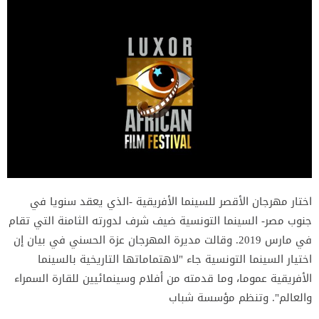
اختار مهرجان الأقصر للسينما الأفريقية -الذي يعقد سنويا في
جنوب مصر- السينما التونسية ضيف شرف لدورته الثامنة التي تقام
في مارس 2019. وقالت مديرة المهرجان عزة الحسني في بيان إن
اختيار السينما التونسية جاء "لاهتماماتها التاريخية بالسينما
الأفريقية عموما، وما قدمته من أفلام وسينمائيين للقارة السمراء
والعالم". وتنظم مؤسسة شباب