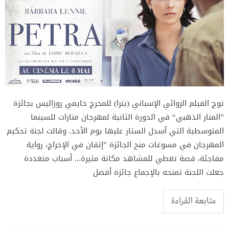
توج الفيلم الروائي الإسباني (بترا) للمخرج خايمي روزاليس بجائزة
”المنار الذهبي“ في الدورة الثانية لمهرجان منارات للسينما
المتوسطية التي أسدل الستار عليها يوم الأحد. وقالت لجنة تحكيم
المهرجان في مسوغات منح الجائزة ”إتقان في الإخراج، رواية
مفاجئة، قصة تعطي للمشاهد مكانة مثيرة... أسباب متعددة
جعلت اللجنة تمنحه بالإجماع جائزة أفضل
متابعة القراءة