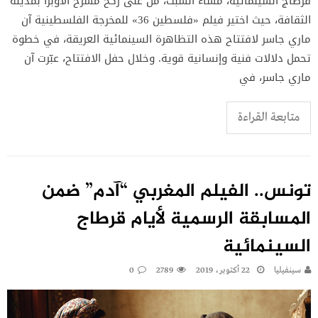
قرطاج السينمائية، مساء السبت، من على ركح مسرح الأوبرا بمدينة
الثقافة، حيث اختير فيلم «فلسطين 36» للمخرجة الفلسطينية آن
ماري جاسر لافتتاح هذه التظاهرة السينمائية العريقة، في خطوة
تحمل دلالات فنية وإنسانية قوية. وخلال حفل الافتتاح، عبّرت آن
ماري جاسر، في
متابعة القراءة
تونس.. الفيلم المغربي “آدم” ضمن
المسابقة الرسمية لأيام قرطاج
السينمائية
سينفيليا
22 أكتوبر، 2019
2789
0