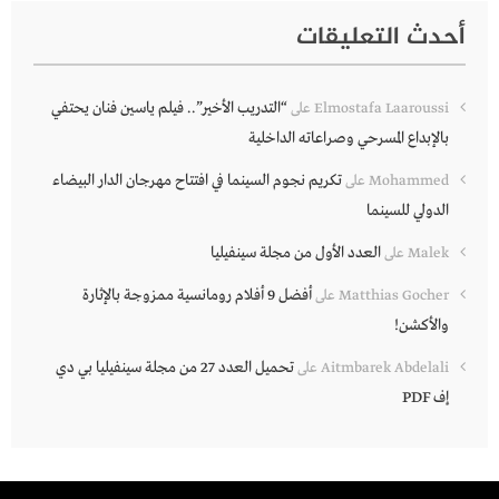
أحدث التعليقات
“التدريب الأخير”.. فيلم ياسين فنان يحتفي
Elmostafa Laaroussi
على
بالإبداع المسرحي وصراعاته الداخلية
تكريم نجوم السينما في افتتاح مهرجان الدار البيضاء
Mohammed
على
الدولي للسينما
العدد الأول من مجلة سينفيليا
Malek
على
أفضل 9 أفلام رومانسية ممزوجة بالإثارة
Matthias Gocher
على
والأكشن!
تحميل العدد 27 من مجلة سينفيليا بي دي
Aitmbarek Abdelali
على
إف PDF