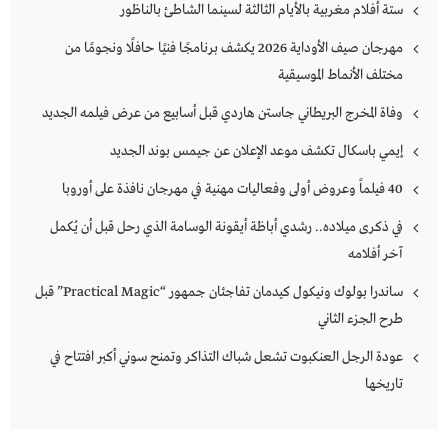
ستة أفلام مغربية بالأيام الثالثة لسينما الشاطئ بالناظور
مهرجان صيف الأوداية 2026 يكشف برنامجًا فنيًا حافلًا ونجومًا من
مختلف الأنماط الموسيقية
وفاة المخرج البريطاني جاستن هاردي قبل أسابيع من عرض فيلمه الجديد
إيمي باسكال تكشف موعد الإعلان عن جيمس بوند الجديد
40 فيلماً وعروض أولى وفعاليات مهنية في مهرجان نافذة على أوروبا
في ذكرى ميلاده.. رشدي أباظة أيقونة الوسامة الذي رحل قبل أن يُكمل
آخر أفلامه
ساندرا بولوك ونيكول كيدمان تفاجئان جمهور “Practical Magic” قبل
طرح الجزء الثاني
عودة الرجل العنكبوت تشعل شباك التذاكر وتمنح سوني أكبر افتتاح في
تاريخها