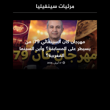
مرئيات سينفيليا
مهرجان كان السينمائي 79: من
ic
يسيطر على المسابقة؟ وأين السينما
m
المغربية؟
17 أبريل، 2026