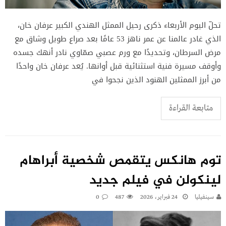
تحلّ اليوم الأربعاء ذكرى رحيل الممثل الهندي الكبير عرفان خان،
الذي غادر عالمنا عن عمر ناهز 53 عامًا بعد صراع طويل وشاق مع
مرض السرطان، وتحديدًا مع ورم عصبي صمّاوي نادر أنهك جسده
وأوقف مسيرة فنية استثنائية قبل أوانها. يُعد عرفان خان واحدًا
من أبرز الممثلين الهنود الذين نجحوا في
متابعة القراءة
توم هانكس يتقمص شخصية أبراهام
لينكولن في فيلم جديد
سينفيليا
24 فبراير، 2026
487
0