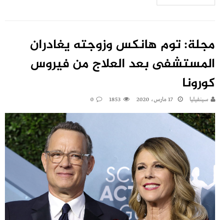
مجلة: توم هانكس وزوجته يغادران
المستشفى بعد العلاج من فيروس
كورونا
سينفيليا
17 مارس، 2020
1853
0