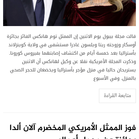
قالت مجلة بيبول يوم الاثنين إن الممثل توم هانكس الفائز بجائزة
أوسكار وزوجته ريتا ويلسون غادرا مستشفى في ولاية كوينزلاند
بأستراليا بعد خمسة أيام من اكتشاف إصابتهما بفيروس كورونا.
وذكرت المجلة الأمريكية نقلا عن وكيل لهانكس أن الاثنين
يستريحان حاليا في منزل مؤجر بأستراليا ويخضعان للحجر الصحي
بالمنزل. وفي الأسبوع
متابعة القراءة
فوز الممثل الأمريكي المخضرم آلان ألدا