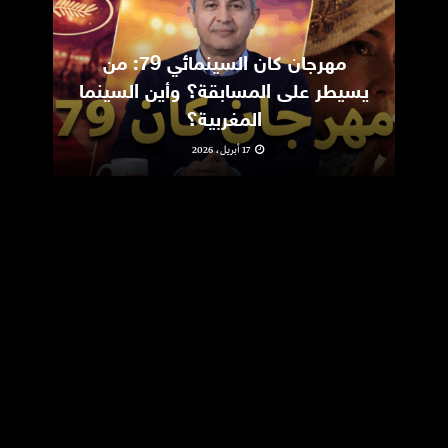
مهرجان كان السينمائي 79: من
ic
يسيطر على المسابقة؟ وأين السينما
m
المغربية؟
17 أبريل، 2026