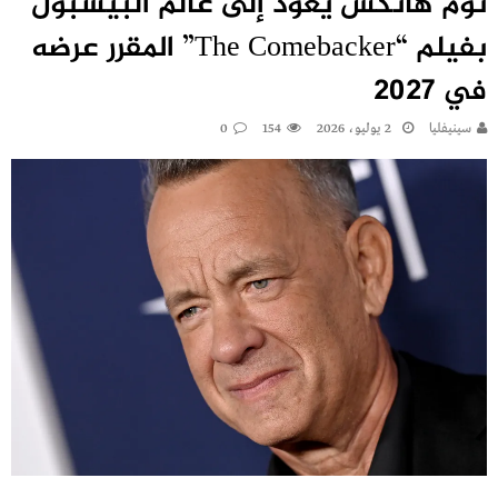
توم هانكس يعود إلى عالم البيسبول
بفيلم “The Comebacker” المقرر عرضه
في 2027
سينيفليا
2 يوليو، 2026
154
0