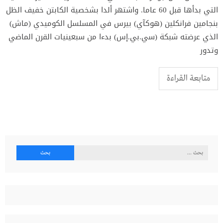
التي بدأها قبل 60 عاما. واشتهر ألدا بشخصية الكابتن خفيف الظل
بنجامين فرانكلين (هوكآي) بيرس في المسلسل الكوميدي (ماش)
الذي عرضته شبكة (سي.بي.إس) بدءا من سبعينيات القرن الماضي
وتدور
متابعة القراءة
البحث
عن: