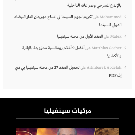
بالإبداع المسرحي وصراعاته الداخلية
تكريم نجوم السينما في افتتاح مهرجان الدار البيضاء
Mohammed
على
الدولي للسينما
العدد الأول من مجلة سينفيليا
Malek
على
أفضل 9 أفلام رومانسية ممزوجة بالإثارة
Matthias Gocher
على
والأكشن!
تحميل العدد 27 من مجلة سينفيليا بي دي
Aitmbarek Abdelali
على
إف PDF
مرئيات سينفيليا