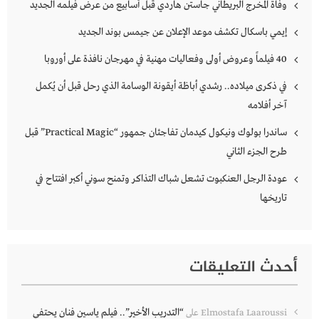
وفاة المخرج البريطاني جاستن هاردي قبل أسابيع من عرض فيلمه الجديد
إيمي باسكال تكشف موعد الإعلان عن جيمس بوند الجديد
40 فيلماً وعروض أولى وفعاليات مهنية في مهرجان نافذة على أوروبا
في ذكرى ميلاده.. رشدي أباظة أيقونة الوسامة الذي رحل قبل أن يُكمل
آخر أفلامه
ساندرا بولوك ونيكول كيدمان تفاجئان جمهور “Practical Magic” قبل
طرح الجزء الثاني
عودة الرجل العنكبوت تشعل شباك التذاكر وتمنح سوني أكبر افتتاح في
تاريخها
أحدث التعليقات
“التدريب الأخير”.. فيلم ياسين فنان يحتفي
Elmostafa Laaroussi
على