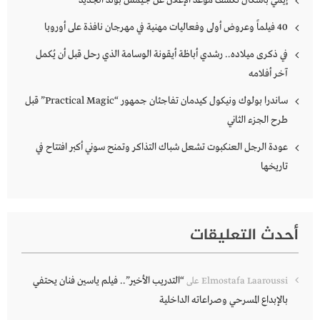
40 فيلماً وعروض أولى وفعاليات مهنية في مهرجان نافذة على أوروبا
في ذكرى ميلاده.. رشدي أباظة أيقونة الوسامة الذي رحل قبل أن يُكمل
آخر أفلامه
ساندرا بولوك ونيكول كيدمان تفاجئان جمهور “Practical Magic” قبل
طرح الجزء الثاني
عودة الرجل العنكبوت تشعل شباك التذاكر وتمنح سوني أكبر افتتاح في
تاريخها
أحدث التعليقات
“التدريب الأخير”.. فيلم ياسين فنان يحتفي
Elmostafa Laaroussi
على
بالإبداع المسرحي وصراعاته الداخلية