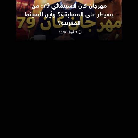
مهرجان كان السينمائي 79: من
ic
يسيطر على المسابقة؟ وأين السينما
m
المغربية؟
17 أبريل، 2026