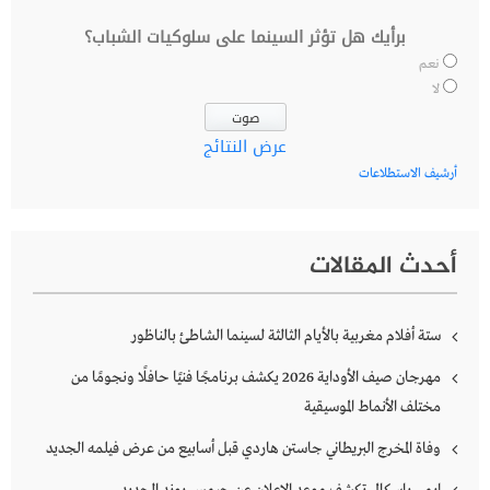
برأيك هل تؤثر السينما على سلوكيات الشباب؟
نعم
لا
عرض النتائج
أرشيف الاستطلاعات
أحدث المقالات
ستة أفلام مغربية بالأيام الثالثة لسينما الشاطئ بالناظور
مهرجان صيف الأوداية 2026 يكشف برنامجًا فنيًا حافلًا ونجومًا من
مختلف الأنماط الموسيقية
وفاة المخرج البريطاني جاستن هاردي قبل أسابيع من عرض فيلمه الجديد
إيمي باسكال تكشف موعد الإعلان عن جيمس بوند الجديد