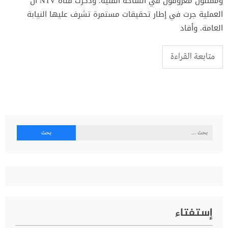
وممثلون معروفون في الساحة الفنية. وذكرت قناة NTV أن
العملية جرت في إطار تحقيقات مستمرة تشرف عليها النيابة
العامة. وأفاد
متابعة القراءة
البحث
عن:
إستفتاء