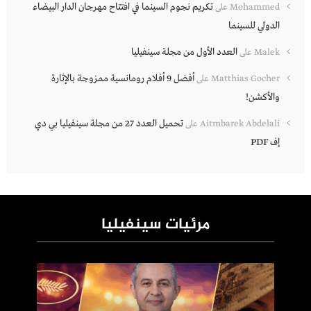
تكريم نجوم السينما في افتتاح مهرجان الدار البيضاء
Mohammed
على
الدولي للسينما
العدد الأول من مجلة سينفيليا
Malek
على
أفضل 9 أفلام رومانسية ممزوجة بالإثارة
Matthias Gocher
على
والأكشن!
تحميل العدد 27 من مجلة سينفيليا بي دي
Aitmbarek Abdelali
على
إف PDF
مرئيات سينفيليا