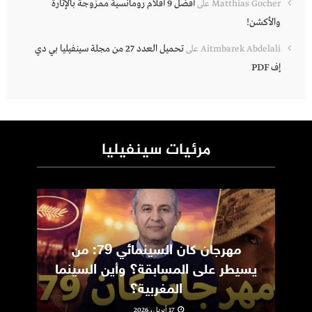
أفضل 9 أفلام رومانسية ممزوجة بالإثارة
Matthias Gocher
على
والأكشن!
تحميل العدد 27 من مجلة سينفيليا بي دي
Aitmbarek Abdelali
على
إف PDF
مرئيات سينفيليا
مهرجان كان السينمائي 79: من
ic
يسيطر على المسابقة؟ وأين السينما
m
المغربية؟
17 أبريل، 2026