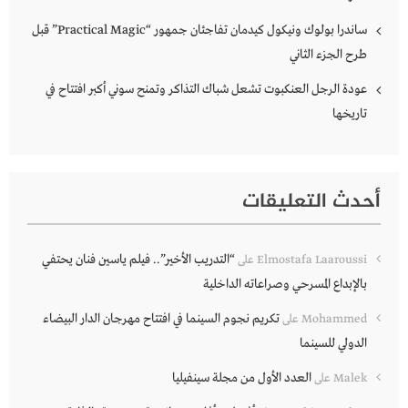
ساندرا بولوك ونيكول كيدمان تفاجئان جمهور “Practical Magic” قبل
طرح الجزء الثاني
عودة الرجل العنكبوت تشعل شباك التذاكر وتمنح سوني أكبر افتتاح في
تاريخها
أحدث التعليقات
“التدريب الأخير”.. فيلم ياسين فنان يحتفي
Elmostafa Laaroussi
على
بالإبداع المسرحي وصراعاته الداخلية
تكريم نجوم السينما في افتتاح مهرجان الدار البيضاء
Mohammed
على
الدولي للسينما
العدد الأول من مجلة سينفيليا
Malek
على