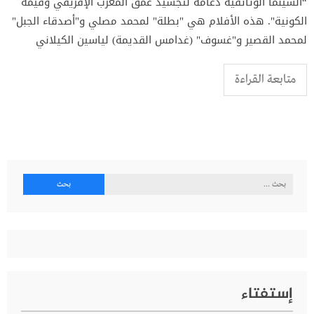
“السينما الوثائقية دعامة لتجسيد عمق المغرب الإفريقي وقيمه
الكونية". هذه الأفلام هي "بطلة" لمحمد مصلي و"أصدقاء الجبل"
لمحمد القصير و"غسوف" (غدامس القديمة) لياسين الكيلاني
متابعة القراءة
البحث
عن:
إستفتاء