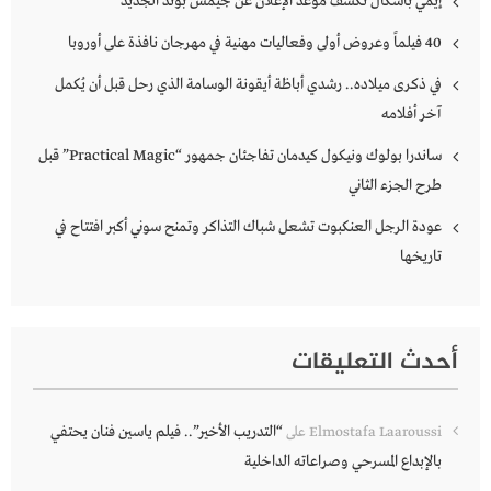
إيمي باسكال تكشف موعد الإعلان عن جيمس بوند الجديد
40 فيلماً وعروض أولى وفعاليات مهنية في مهرجان نافذة على أوروبا
في ذكرى ميلاده.. رشدي أباظة أيقونة الوسامة الذي رحل قبل أن يُكمل
آخر أفلامه
ساندرا بولوك ونيكول كيدمان تفاجئان جمهور “Practical Magic” قبل
طرح الجزء الثاني
عودة الرجل العنكبوت تشعل شباك التذاكر وتمنح سوني أكبر افتتاح في
تاريخها
أحدث التعليقات
“التدريب الأخير”.. فيلم ياسين فنان يحتفي
Elmostafa Laaroussi
على
بالإبداع المسرحي وصراعاته الداخلية