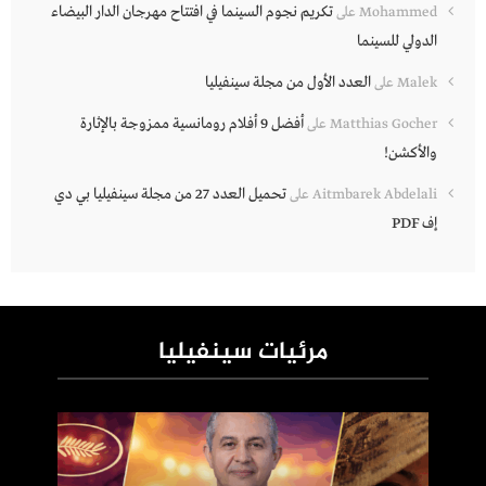
تكريم نجوم السينما في افتتاح مهرجان الدار البيضاء
Mohammed
على
الدولي للسينما
العدد الأول من مجلة سينفيليا
Malek
على
أفضل 9 أفلام رومانسية ممزوجة بالإثارة
Matthias Gocher
على
والأكشن!
تحميل العدد 27 من مجلة سينفيليا بي دي
Aitmbarek Abdelali
على
إف PDF
مرئيات سينفيليا