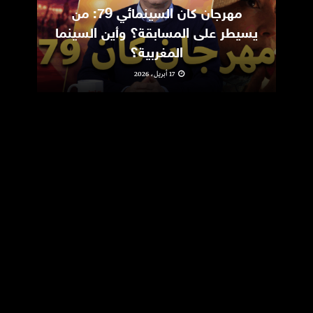
مهرجان كان السينمائي 79: من
ic
يسيطر على المسابقة؟ وأين السينما
m
المغربية؟
17 أبريل، 2026