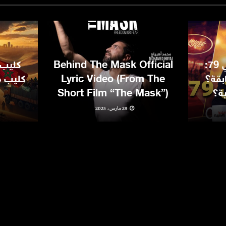
مهرجان كان السينمائي 79:
Behind The Mask Official
كليب 
بقة؟
Lyric Video (From The
كليب مغ
ية؟
Short Film “The Mask”)
29 مارس، 2025