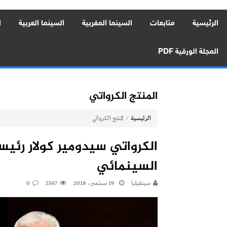
الرئيسية
متابعات
السينما المغربية
السينما العربية
ا
المجلة الورقية PDF
المنتج الكرواتي
⁄
الرئيسية
المنتج الكرواتي
الكرواتي سيدومير كولار رئيس
السينمائي
سينفيليا
19 سبتمبر، 2018
2567
0