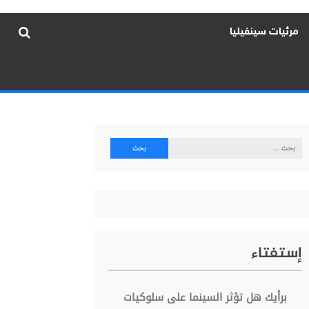
مرئيات سينفيليا
البحث
عن:
إستفتاء
برأيك هل تؤثر السينما على سلوكيات