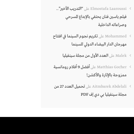
“التدريب الأخير”..
Elmostafa Laaroussi
على
فيلم ياسين فنان يحتفي بالإبداع المسرحي
وصراعاته الداخلية
تكريم نجوم السينما في افتتاح
Mohammed
على
مهرجان الدار البيضاء الدولي للسينما
العدد الأول من مجلة سينفيليا
Malek
على
أفضل 9 أفلام رومانسية
Matthias Gocher
على
ممزوجة بالإثارة والأكشن!
تحميل العدد 27 من
Aitmbarek Abdelali
على
مجلة سينفيليا بي دي إف PDF