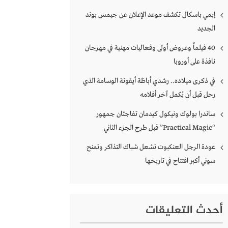
إيمي باسكال تكشف موعد الإعلان عن جيمس بوند
الجديد
40 فيلماً وعروض أولى وفعاليات مهنية في مهرجان
نافذة على أوروبا
في ذكرى ميلاده.. رشدي أباظة أيقونة الوسامة الذي
رحل قبل أن يُكمل آخر أفلامه
ساندرا بولوك ونيكول كيدمان تفاجئان جمهور
“Practical Magic” قبل طرح الجزء الثاني
عودة الرجل العنكبوت تشعل شباك التذاكر وتمنح
سوني أكبر افتتاح في تاريخها
أحدث التعليقات