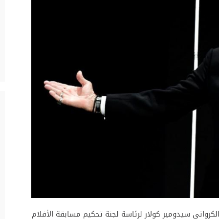
لكرواتي سيدومير كولار لرئاسة لجنة تحكيم مسابقة الأفلام