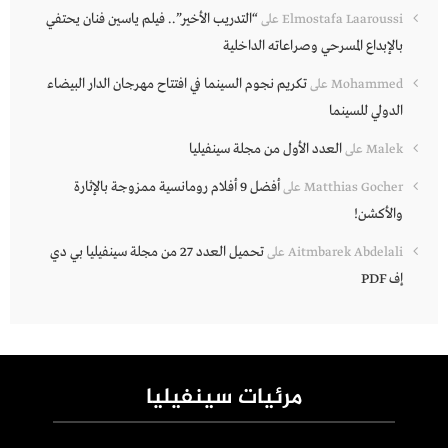
“التدريب الأخير”.. فيلم ياسين فنان يحتفي
Elmostafa Laaroussi
على
بالإبداع المسرحي وصراعاته الداخلية
تكريم نجوم السينما في افتتاح مهرجان الدار البيضاء
Mohammed
على
الدولي للسينما
العدد الأول من مجلة سينفيليا
Malek
على
أفضل 9 أفلام رومانسية ممزوجة بالإثارة
Matthias Gocher
على
والأكشن!
تحميل العدد 27 من مجلة سينفيليا بي دي
Aitmbarek Abdelali
على
إف PDF
مرئيات سينفيليا