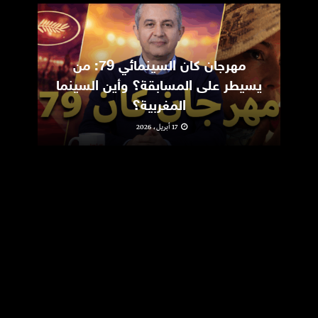
مهرجان كان السينمائي 79: من
ic
يسيطر على المسابقة؟ وأين السينما
m
المغربية؟
17 أبريل، 2026