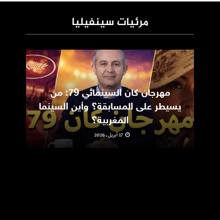
مرئيات سينفيليا
مهرجان كان السينمائي 79: من
ic
يسيطر على المسابقة؟ وأين السينما
m
المغربية؟
17 أبريل، 2026