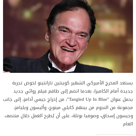
يستعد المخرج الأميركي الشهير كوينتين تارانتينو لخوض تجربة
جديدة أمام الكاميرا، بعدما انضم إلى طاقم فيلم روائي جديد
يحمل عنوان "Tangled Up In Blue"، من إخراج جيمي آدامز، إلى جانب
مجموعة من النجوم من بينهم كايلي مينوج، وأليسون ويليامز،
وجيسون إسحاق، وصوفيا بوتلة، على أن يُطرح العمل خلال منتصف
العام