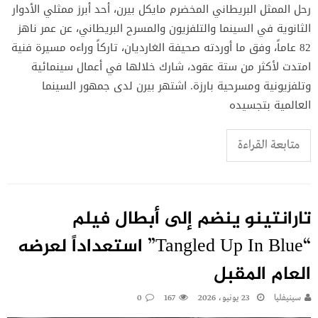
رحل الممثل البريطاني المخضرم مايكل بيرن، أحد أبرز ممثلي الأدوار
الثانوية في السينما والتلفزيون والمسرح البريطاني، عن عمر ناهز
82 عاماً، وفق ما أوردته صحيفة الغارديان، تاركاً وراءه مسيرة فنية
امتدت لأكثر من ستة عقود، شارك خلالها في أعمال سينمائية
وتلفزيونية ومسرحية بارزة. اشتهر بيرن لدى جمهور السينما
العالمية بتجسيده
متابعة القراءة
تارانتينو ينضم إلى أبطال فيلم
“Tangled Up In Blue” استعداداً لعرضه
العام المقبل
سينيفليا
23 يونيو، 2026
167
0