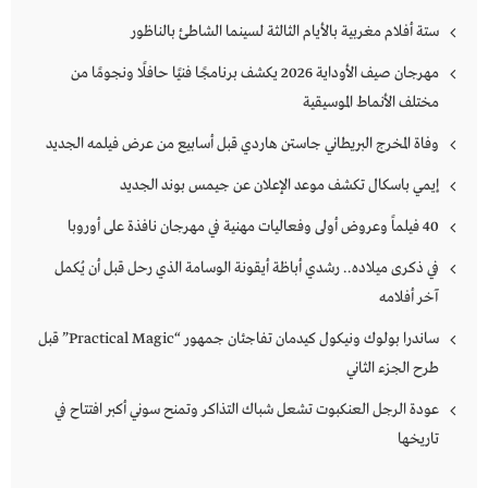
ستة أفلام مغربية بالأيام الثالثة لسينما الشاطئ بالناظور
مهرجان صيف الأوداية 2026 يكشف برنامجًا فنيًا حافلًا ونجومًا من
مختلف الأنماط الموسيقية
وفاة المخرج البريطاني جاستن هاردي قبل أسابيع من عرض فيلمه الجديد
إيمي باسكال تكشف موعد الإعلان عن جيمس بوند الجديد
40 فيلماً وعروض أولى وفعاليات مهنية في مهرجان نافذة على أوروبا
في ذكرى ميلاده.. رشدي أباظة أيقونة الوسامة الذي رحل قبل أن يُكمل
آخر أفلامه
ساندرا بولوك ونيكول كيدمان تفاجئان جمهور “Practical Magic” قبل
طرح الجزء الثاني
عودة الرجل العنكبوت تشعل شباك التذاكر وتمنح سوني أكبر افتتاح في
تاريخها