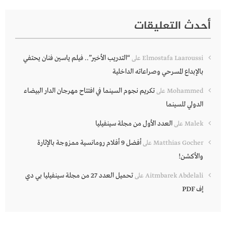
أحدث التعليقات
“التدريب الأخير”.. فيلم ياسين فنان يحتفي
Elmostafa Laaroussi
على
بالإبداع المسرحي وصراعاته الداخلية
تكريم نجوم السينما في افتتاح مهرجان الدار البيضاء
Mohammed
على
الدولي للسينما
العدد الأول من مجلة سينفيليا
Malek
على
أفضل 9 أفلام رومانسية ممزوجة بالإثارة
Matthias Gocher
على
والأكشن!
تحميل العدد 27 من مجلة سينفيليا بي دي
Aitmbarek Abdelali
على
إف PDF