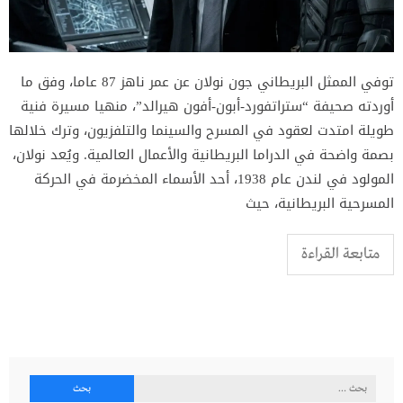
توفي الممثل البريطاني جون نولان عن عمر ناهز 87 عاما، وفق ما
أوردته صحيفة “ستراتفورد-أبون-أفون هيرالد”، منهيا مسيرة فنية
طويلة امتدت لعقود في المسرح والسينما والتلفزيون، وترك خلالها
بصمة واضحة في الدراما البريطانية والأعمال العالمية. ويُعد نولان،
المولود في لندن عام 1938، أحد الأسماء المخضرمة في الحركة
المسرحية البريطانية، حيث
متابعة القراءة
البحث