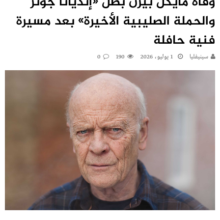
وفاة مايكل بيرن بطل «إنديانا جونز
والحملة الصليبية الأخيرة» بعد مسيرة
فنية حافلة
سينيفليا
1 يوليو، 2026
190
0