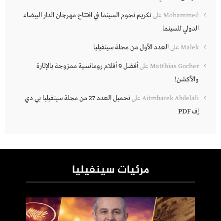
تكريم نجوم السينما في افتتاح مهرجان الدار البيضاء
Mohammed
على
الدولي للسينما
العدد الأول من مجلة سينفيليا
Malek
على
أفضل 9 أفلام رومانسية ممزوجة بالإثارة
Matthias Gocher
على
والأكشن!
تحميل العدد 27 من مجلة سينفيليا بي دي
Aitmbarek Abdelali
على
إف PDF
مرئيات سينفيليا