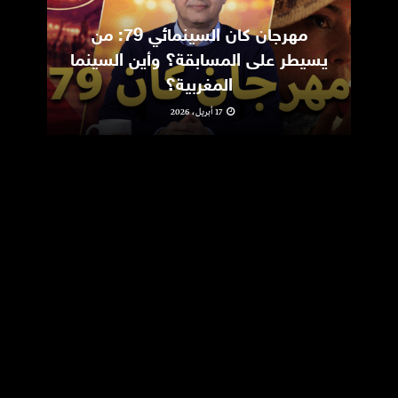
مهرجان كان السينمائي 79: من
ic
يسيطر على المسابقة؟ وأين السينما
m
المغربية؟
17 أبريل، 2026