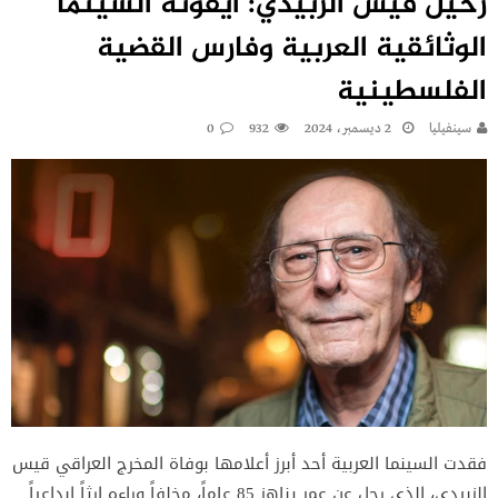
رحيل قيس الزبيدي: أيقونة السينما
الوثائقية العربية وفارس القضية
الفلسطينية
سينفيليا
2 ديسمبر، 2024
932
0
فقدت السينما العربية أحد أبرز أعلامها بوفاة المخرج العراقي قيس
الزبيدي، الذي رحل عن عمر يناهز 85 عاماً، مخلفاً وراءه إرثاً إبداعياً