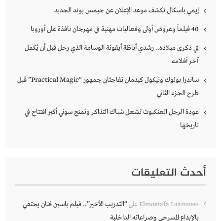
إيمي باسكال تكشف موعد الإعلان عن جيمس بوند الجديد
40 فيلماً وعروض أولى وفعاليات مهنية في مهرجان نافذة على أوروبا
في ذكرى ميلاده.. رشدي أباظة أيقونة الوسامة الذي رحل قبل أن يُكمل
آخر أفلامه
ساندرا بولوك ونيكول كيدمان تفاجئان جمهور “Practical Magic” قبل
طرح الجزء الثاني
عودة الرجل العنكبوت تشعل شباك التذاكر وتمنح سوني أكبر افتتاح في
تاريخها
أحدث التعليقات
“التدريب الأخير”.. فيلم ياسين فنان يحتفي
Elmostafa Laaroussi
على
بالإبداع المسرحي وصراعاته الداخلية