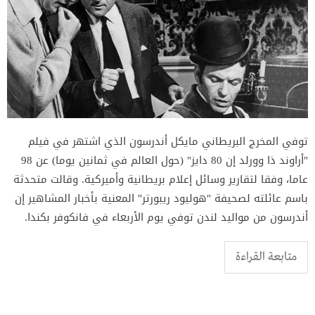
توفي المخرج البريطاني مايكل أندرسون الذي اشتهر في فيلم
"أراوند ذا وورلد إن 80 دايز" (حول العالم في ثمانين يوما) عن 98
عاما، وفقا لتقارير وسائل إعلام بريطانية وأميركية. وقالت متحدثة
باسم عائلته لصحيفة "هوليود ريبورتر" المعنية بأخبار المشاهير إن
أندرسون من مواليد لندن توفي يوم الأربعاء في فانكوفر بكندا.
متابعة القراءة