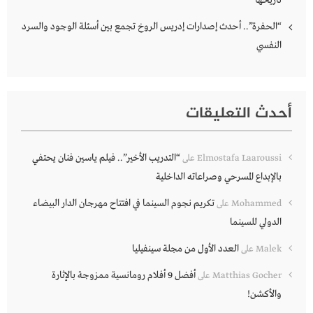
تاريخها
“الحفرة”.. أحدث إصدارات إدريس الروخ تجمع بين أسئلة الوجود والسرد
النفسي
أحدث التعليقات
“التدريب الأخير”.. فيلم ياسين فنان يحتفي
Elmostafa Laaroussi
على
بالإبداع المسرحي وصراعاته الداخلية
تكريم نجوم السينما في افتتاح مهرجان الدار البيضاء
Mohammed
على
الدولي للسينما
العدد الأول من مجلة سينفيليا
Malek
على
أفضل 9 أفلام رومانسية ممزوجة بالإثارة
Matthias Gocher
على
والأكشن!