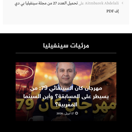
تحميل العدد 27 من مجلة سينفيليا بي دي
Aitmbarek Abdelali
على
إف PDF
مرئيات سينفيليا
مهرجان كان السينمائي 79: من
ic
يسيطر على المسابقة؟ وأين السينما
m
المغربية؟
17 أبريل، 2026