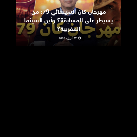
مهرجان كان السينمائي 79: من
ic
يسيطر على المسابقة؟ وأين السينما
m
المغربية؟
17 أبريل، 2026