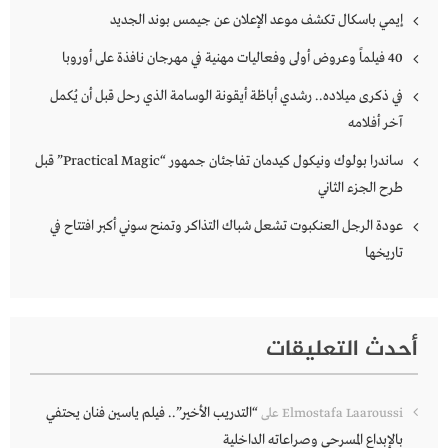
إيمي باسكال تكشف موعد الإعلان عن جيمس بوند الجديد
40 فيلماً وعروض أولى وفعاليات مهنية في مهرجان نافذة على أوروبا
في ذكرى ميلاده.. رشدي أباظة أيقونة الوسامة الذي رحل قبل أن يُكمل
آخر أفلامه
ساندرا بولوك ونيكول كيدمان تفاجئان جمهور “Practical Magic” قبل
طرح الجزء الثاني
عودة الرجل العنكبوت تشعل شباك التذاكر وتمنح سوني أكبر افتتاح في
تاريخها
أحدث التعليقات
“التدريب الأخير”.. فيلم ياسين فنان يحتفي
Elmostafa Laaroussi
على
بالإبداع المسرحي وصراعاته الداخلية