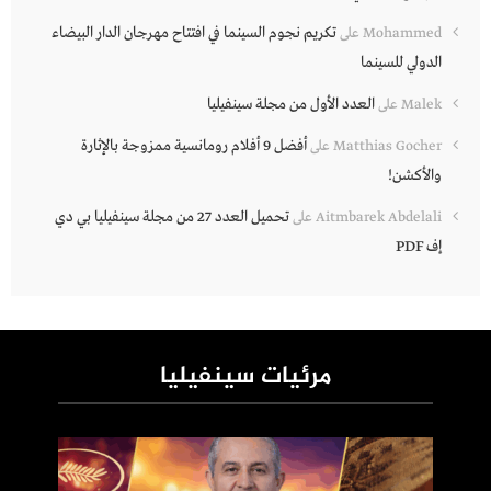
تكريم نجوم السينما في افتتاح مهرجان الدار البيضاء
Mohammed
على
الدولي للسينما
العدد الأول من مجلة سينفيليا
Malek
على
أفضل 9 أفلام رومانسية ممزوجة بالإثارة
Matthias Gocher
على
والأكشن!
تحميل العدد 27 من مجلة سينفيليا بي دي
Aitmbarek Abdelali
على
إف PDF
مرئيات سينفيليا