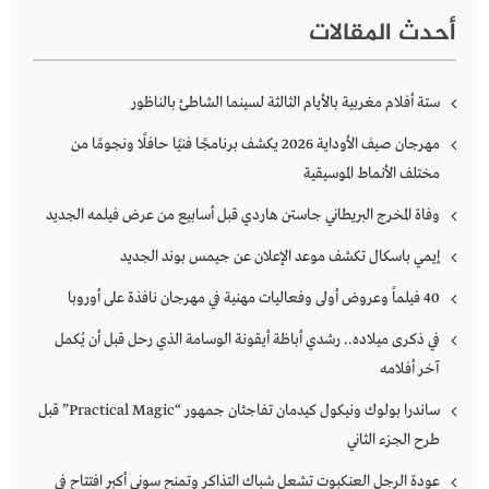
أحدث المقالات
ستة أفلام مغربية بالأيام الثالثة لسينما الشاطئ بالناظور
مهرجان صيف الأوداية 2026 يكشف برنامجًا فنيًا حافلًا ونجومًا من
مختلف الأنماط الموسيقية
وفاة المخرج البريطاني جاستن هاردي قبل أسابيع من عرض فيلمه الجديد
إيمي باسكال تكشف موعد الإعلان عن جيمس بوند الجديد
40 فيلماً وعروض أولى وفعاليات مهنية في مهرجان نافذة على أوروبا
في ذكرى ميلاده.. رشدي أباظة أيقونة الوسامة الذي رحل قبل أن يُكمل
آخر أفلامه
ساندرا بولوك ونيكول كيدمان تفاجئان جمهور “Practical Magic” قبل
طرح الجزء الثاني
عودة الرجل العنكبوت تشعل شباك التذاكر وتمنح سوني أكبر افتتاح في