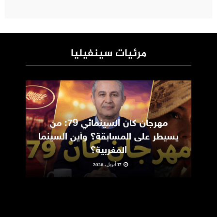
مرئيات سينفيليا
مهرجان كان السينمائي 79: من
ic
يسيطر على المسابقة؟ وأين السينما
m
المغربية؟
17 أبريل، 2026