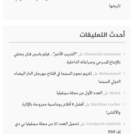
تاريخها
أحدث التعليقات
“التدريب الأخير”.. فيلم ياسين فنان يحتفي
Elmostafa Laaroussi
على
بالإبداع المسرحي وصراعاته الداخلية
تكريم نجوم السينما في افتتاح مهرجان الدار البيضاء
Mohammed
على
الدولي للسينما
العدد الأول من مجلة سينفيليا
Malek
على
أفضل 9 أفلام رومانسية ممزوجة بالإثارة
Matthias Gocher
على
والأكشن!
تحميل العدد 27 من مجلة سينفيليا بي دي
Aitmbarek Abdelali
على
إف PDF