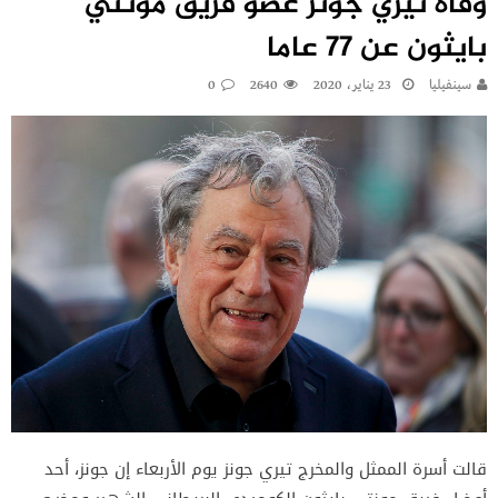
وفاة تيري جونز عضو فريق مونتي
بايثون عن 77 عاما
سينفيليا
23 يناير، 2020
2640
0
قالت أسرة الممثل والمخرج تيري جونز يوم الأربعاء إن جونز، أحد