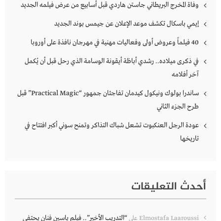
وفاة المخرج البريطاني جاستن هاردي قبل أسابيع من عرض فيلمه الجديد
إيمي باسكال تكشف موعد الإعلان عن جيمس بوند الجديد
40 فيلماً وعروض أولى وفعاليات مهنية في مهرجان نافذة على أوروبا
في ذكرى ميلاده.. رشدي أباظة أيقونة الوسامة الذي رحل قبل أن يُكمل
آخر أفلامه
ساندرا بولوك ونيكول كيدمان تفاجئان جمهور “Practical Magic” قبل
طرح الجزء الثاني
عودة الرجل العنكبوت تشعل شباك التذاكر وتمنح سوني أكبر افتتاح في
تاريخها
أحدث التعليقات
“التدريب الأخير”.. فيلم ياسين فنان يحتفي
Elmostafa Laaroussi
على