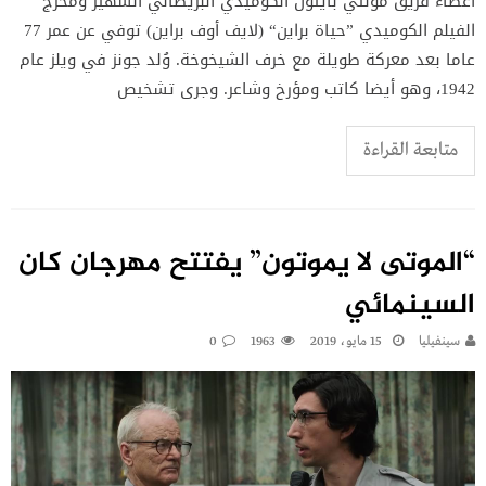
أعضاء فريق مونتي بايثون الكوميدي البريطاني الشهير ومخرج
الفيلم الكوميدي ”حياة براين“ (لايف أوف براين) توفي عن عمر 77
عاما بعد معركة طويلة مع خرف الشيخوخة. وُلد جونز في ويلز عام
1942، وهو أيضا كاتب ومؤرخ وشاعر. وجرى تشخيص
متابعة القراءة
“الموتى لا يموتون” يفتتح مهرجان كان
السينمائي
سينفيليا
15 مايو، 2019
1963
0