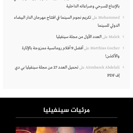
بالإبداع المسرحي وصراعاته الداخلية
تكريم نجوم السينما في افتتاح مهرجان الدار البيضاء
Mohammed
على
الدولي للسينما
العدد الأول من مجلة سينفيليا
Malek
على
أفضل 9 أفلام رومانسية ممزوجة بالإثارة
Matthias Gocher
على
والأكشن!
تحميل العدد 27 من مجلة سينفيليا بي دي
Aitmbarek Abdelali
على
إف PDF
مرئيات سينفيليا