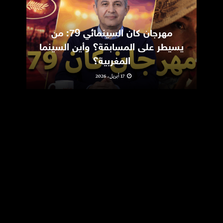
مهرجان كان السينمائي 79: من
ic
يسيطر على المسابقة؟ وأين السينما
m
المغربية؟
17 أبريل، 2026