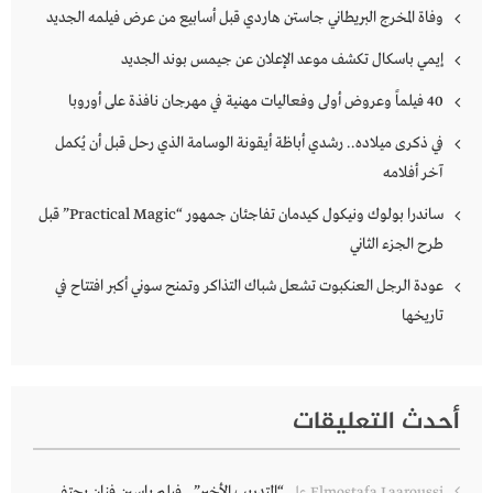
وفاة المخرج البريطاني جاستن هاردي قبل أسابيع من عرض فيلمه الجديد
إيمي باسكال تكشف موعد الإعلان عن جيمس بوند الجديد
40 فيلماً وعروض أولى وفعاليات مهنية في مهرجان نافذة على أوروبا
في ذكرى ميلاده.. رشدي أباظة أيقونة الوسامة الذي رحل قبل أن يُكمل
آخر أفلامه
ساندرا بولوك ونيكول كيدمان تفاجئان جمهور “Practical Magic” قبل
طرح الجزء الثاني
عودة الرجل العنكبوت تشعل شباك التذاكر وتمنح سوني أكبر افتتاح في
تاريخها
أحدث التعليقات
“التدريب الأخير”.. فيلم ياسين فنان يحتفي
Elmostafa Laaroussi
على