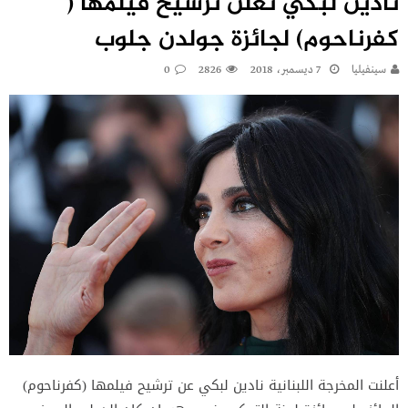
نادين لبكي تعلن ترشيح فيلمها (​
كفرناحوم​) لجائزة جولدن جلوب
سينفيليا
7 ديسمبر، 2018
2826
0
أعلنت المخرجة اللبنانية نادين لبكي عن ترشيح فيلمها (​كفرناحوم​)