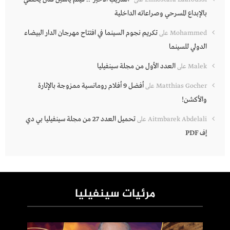
بالإبداع المسرحي وصراعاته الداخلية
تكريم نجوم السينما في افتتاح مهرجان الدار البيضاء
Mohammed
على
الدولي للسينما
العدد الأول من مجلة سينفيليا
Malek
على
أفضل 9 أفلام رومانسية ممزوجة بالإثارة
Matthias Gocher
على
والأكشن!
تحميل العدد 27 من مجلة سينفيليا بي دي
Aitmbarek Abdelali
على
إف PDF
مرئيات سينفيليا