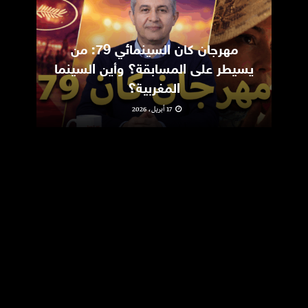
مهرجان كان السينمائي 79: من
ic
يسيطر على المسابقة؟ وأين السينما
m
المغربية؟
17 أبريل، 2026