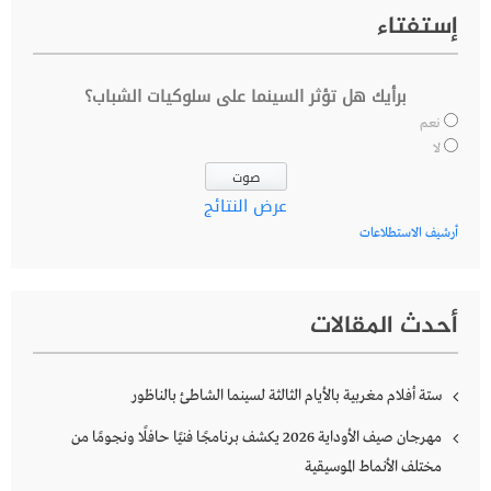
إستفتاء
برأيك هل تؤثر السينما على سلوكيات الشباب؟
نعم
لا
عرض النتائج
أرشيف الاستطلاعات
أحدث المقالات
ستة أفلام مغربية بالأيام الثالثة لسينما الشاطئ بالناظور
مهرجان صيف الأوداية 2026 يكشف برنامجًا فنيًا حافلًا ونجومًا من
مختلف الأنماط الموسيقية