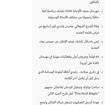
بالناظور
مهرجان صيف الأوداية 2026 يكشف برنامجًا فنيًا
حافلًا ونجومًا من مختلف الأنماط الموسيقية
وفاة المخرج البريطاني جاستن هاردي قبل أسابيع من
عرض فيلمه الجديد
إيمي باسكال تكشف موعد الإعلان عن جيمس بوند
الجديد
40 فيلماً وعروض أولى وفعاليات مهنية في مهرجان
نافذة على أوروبا
في ذكرى ميلاده.. رشدي أباظة أيقونة الوسامة الذي
رحل قبل أن يُكمل آخر أفلامه
ساندرا بولوك ونيكول كيدمان تفاجئان جمهور
“Practical Magic” قبل طرح الجزء الثاني
عودة الرجل العنكبوت تشعل شباك التذاكر وتمنح