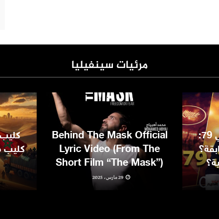
مرئيات سينفيليا
مهرجان كان السينمائي 79:
Behind The Mask Official
كليب 
بقة؟
Lyric Video (From The
كليب مغ
ية؟
Short Film “The Mask”)
29 مارس، 2025