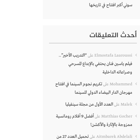
سوني أكبر افتتاح في تاريخها
أحدث التعليقات
“التدريب الأخير”..
Elmostafa Laaroussi
على
فيلم ياسين فنان يحتفي بالإبداع المسرحي
وصراعاته الداخلية
تكريم نجوم السينما في افتتاح
Mohammed
على
مهرجان الدار البيضاء الدولي للسينما
العدد الأول من مجلة سينفيليا
Malek
على
أفضل 9 أفلام رومانسية
Matthias Gocher
على
ممزوجة بالإثارة والأكشن!
تحميل العدد 27 من
Aitmbarek Abdelali
على