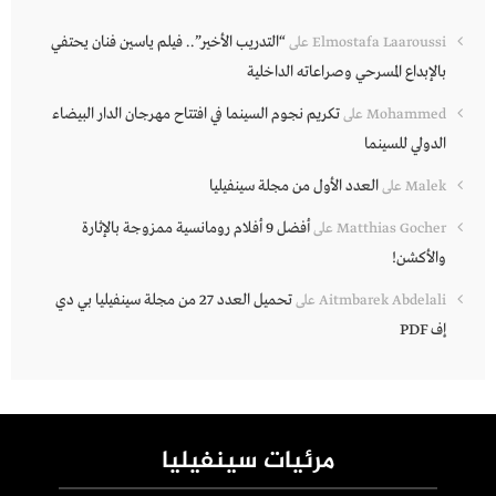
“التدريب الأخير”.. فيلم ياسين فنان يحتفي
Elmostafa Laaroussi
على
بالإبداع المسرحي وصراعاته الداخلية
تكريم نجوم السينما في افتتاح مهرجان الدار البيضاء
Mohammed
على
الدولي للسينما
العدد الأول من مجلة سينفيليا
Malek
على
أفضل 9 أفلام رومانسية ممزوجة بالإثارة
Matthias Gocher
على
والأكشن!
تحميل العدد 27 من مجلة سينفيليا بي دي
Aitmbarek Abdelali
على
إف PDF
مرئيات سينفيليا