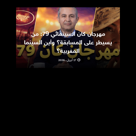
مهرجان كان السينمائي 79: من
ic
يسيطر على المسابقة؟ وأين السينما
m
المغربية؟
17 أبريل، 2026