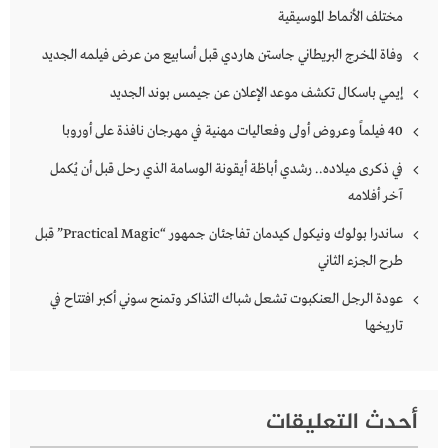
مختلف الأنماط الموسيقية
وفاة المخرج البريطاني جاستن هاردي قبل أسابيع من عرض فيلمه الجديد
إيمي باسكال تكشف موعد الإعلان عن جيمس بوند الجديد
40 فيلماً وعروض أولى وفعاليات مهنية في مهرجان نافذة على أوروبا
في ذكرى ميلاده.. رشدي أباظة أيقونة الوسامة الذي رحل قبل أن يُكمل
آخر أفلامه
ساندرا بولوك ونيكول كيدمان تفاجئان جمهور “Practical Magic” قبل
طرح الجزء الثاني
عودة الرجل العنكبوت تشعل شباك التذاكر وتمنح سوني أكبر افتتاح في
تاريخها
أحدث التعليقات