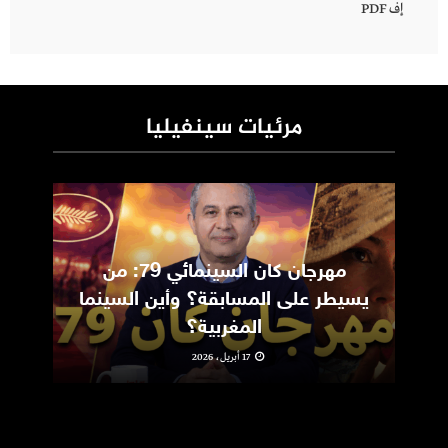
إف PDF
مرئيات سينفيليا
مهرجان كان السينمائي 79: من
ic
يسيطر على المسابقة؟ وأين السينما
m
المغربية؟
17 أبريل، 2026