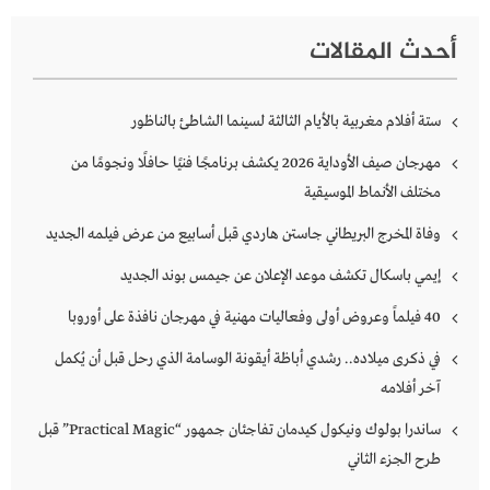
أحدث المقالات
ستة أفلام مغربية بالأيام الثالثة لسينما الشاطئ بالناظور
مهرجان صيف الأوداية 2026 يكشف برنامجًا فنيًا حافلًا ونجومًا من
مختلف الأنماط الموسيقية
وفاة المخرج البريطاني جاستن هاردي قبل أسابيع من عرض فيلمه الجديد
إيمي باسكال تكشف موعد الإعلان عن جيمس بوند الجديد
40 فيلماً وعروض أولى وفعاليات مهنية في مهرجان نافذة على أوروبا
في ذكرى ميلاده.. رشدي أباظة أيقونة الوسامة الذي رحل قبل أن يُكمل
آخر أفلامه
ساندرا بولوك ونيكول كيدمان تفاجئان جمهور “Practical Magic” قبل
طرح الجزء الثاني