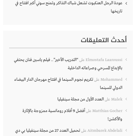
عودة الرجل العنكبوت تشعل شباك التذاكر وتمنح سوني أكبر افتتاح في
تاريخها
أحدث التعليقات
“التدريب الأخير”.. فيلم ياسين فنان يحتفي
Elmostafa Laaroussi
على
بالإبداع المسرحي وصراعاته الداخلية
تكريم نجوم السينما في افتتاح مهرجان الدار البيضاء
Mohammed
على
الدولي للسينما
العدد الأول من مجلة سينفيليا
Malek
على
أفضل 9 أفلام رومانسية ممزوجة بالإثارة
Matthias Gocher
على
والأكشن!
تحميل العدد 27 من مجلة سينفيليا بي دي
Aitmbarek Abdelali
على