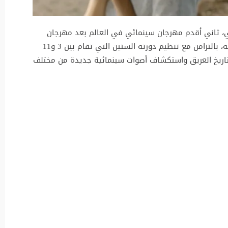
، ثاني أقدم مهرجان سينمائي في العالم بعد مهرجان
البندقية، للاحتفال بمرور ثمانين عاماً على تأسيسه، بالتزامن مع تنظيم دورته الستين التي تقام بين 3 و11
لاحتفاء بالتاريخ العريق واستكشاف أصوات سينمائية جديدة من مختلف