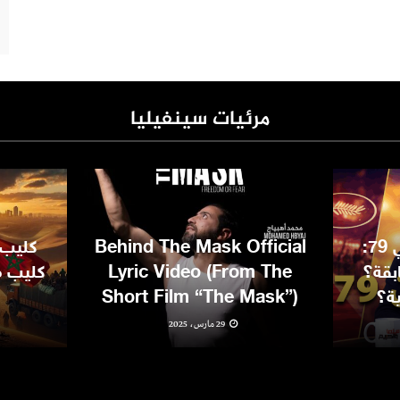
مرئيات سينفيليا
مهرجان كان السينمائي 79:
Behind The Mask Official
كليب 
بقة؟
Lyric Video (From The
كليب مغ
ية؟
Short Film “The Mask”)
29 مارس، 2025