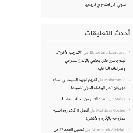
سوني أكبر افتتاح في تاريخها
أحدث التعليقات
“التدريب الأخير”..
Elmostafa Laaroussi
على
فيلم ياسين فنان يحتفي بالإبداع المسرحي
وصراعاته الداخلية
تكريم نجوم السينما في افتتاح
Mohammed
على
مهرجان الدار البيضاء الدولي للسينما
العدد الأول من مجلة سينفيليا
Malek
على
أفضل 9 أفلام رومانسية
Matthias Gocher
على
ممزوجة بالإثارة والأكشن!
تحميل العدد 27 من
Aitmbarek Abdelali
على