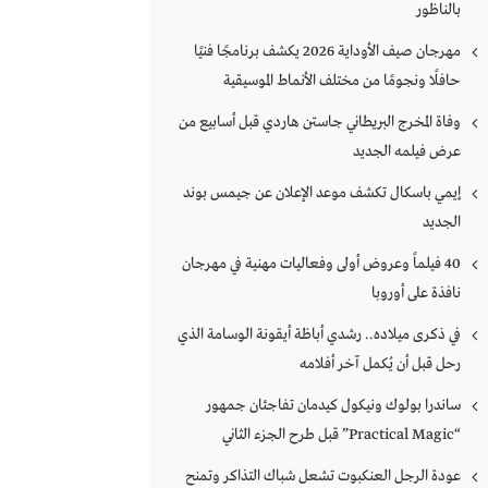
بالناظور
مهرجان صيف الأوداية 2026 يكشف برنامجًا فنيًا
حافلًا ونجومًا من مختلف الأنماط الموسيقية
وفاة المخرج البريطاني جاستن هاردي قبل أسابيع من
عرض فيلمه الجديد
إيمي باسكال تكشف موعد الإعلان عن جيمس بوند
الجديد
40 فيلماً وعروض أولى وفعاليات مهنية في مهرجان
نافذة على أوروبا
في ذكرى ميلاده.. رشدي أباظة أيقونة الوسامة الذي
رحل قبل أن يُكمل آخر أفلامه
ساندرا بولوك ونيكول كيدمان تفاجئان جمهور
“Practical Magic” قبل طرح الجزء الثاني
عودة الرجل العنكبوت تشعل شباك التذاكر وتمنح