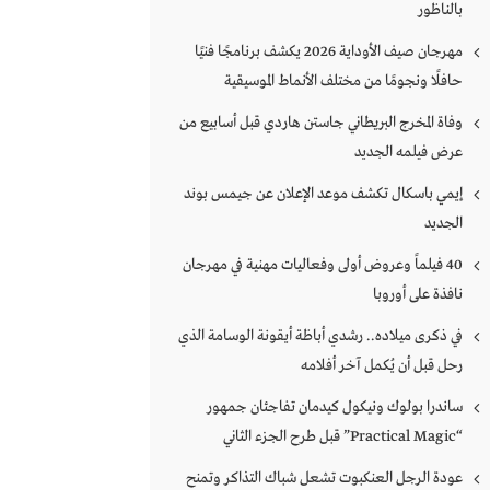
بالناظور
مهرجان صيف الأوداية 2026 يكشف برنامجًا فنيًا
حافلًا ونجومًا من مختلف الأنماط الموسيقية
وفاة المخرج البريطاني جاستن هاردي قبل أسابيع من
عرض فيلمه الجديد
إيمي باسكال تكشف موعد الإعلان عن جيمس بوند
الجديد
40 فيلماً وعروض أولى وفعاليات مهنية في مهرجان
نافذة على أوروبا
في ذكرى ميلاده.. رشدي أباظة أيقونة الوسامة الذي
رحل قبل أن يُكمل آخر أفلامه
ساندرا بولوك ونيكول كيدمان تفاجئان جمهور
“Practical Magic” قبل طرح الجزء الثاني
عودة الرجل العنكبوت تشعل شباك التذاكر وتمنح