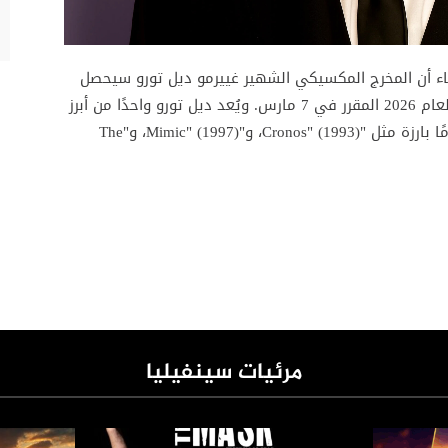
ت السينمائي (CAS) يوم الثلاثاء أن المخرج المكسيكي الشهير غييرمو ديل تورو سيحصل
على جائزة صانعي الأفلام خلال حفل جوائز CAS لعام 2026 المقرر في 7 مارس. ويُعد ديل تورو واحدًا من أبرز
مخرجي السينما العالمية، حيث تشمل أعماله أفلامًا بارزة مثل "Cronos" (1993)، و"Mimic" (1997)، و"The
مرئيات سينفيليا