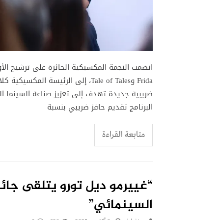
انضمت النجمة المكسيكية الحائزة على ترشيح الأ
Frida وTale of Tales، إلى الرئيسة 
ضريبية جديدة تهدف إلى تعزيز صناعة السينما ال
البرنامج تقديم حافز ضريبي بنسبة
متابعة القراءة
“غييرمو ديل تورو يتلقى جائ
السينمائي”