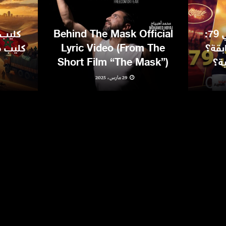
مهرجان كان السينمائي 79:
Behind The Mask Official
كليب 
بقة؟
Lyric Video (From The
كليب مغ
ية؟
Short Film “The Mask”)
29 مارس، 2025