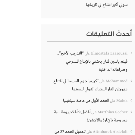
سوني أكبر افتتاح في تاريخها
أحدث التعليقات
“التدريب الأخير”..
Elmostafa Laaroussi
على
فيلم ياسين فنان يحتفي بالإبداع المسرحي
وصراعاته الداخلية
تكريم نجوم السينما في افتتاح
Mohammed
على
مهرجان الدار البيضاء الدولي للسينما
العدد الأول من مجلة سينفيليا
Malek
على
أفضل 9 أفلام رومانسية
Matthias Gocher
على
ممزوجة بالإثارة والأكشن!
تحميل العدد 27 من
Aitmbarek Abdelali
على