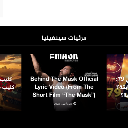
مرئيات سينفيليا
مهرجان كان السينمائي 79:
Behind The Mask Official
كليب 
بقة؟
Lyric Video (From The
كليب مغ
ية؟
Short Film “The Mask”)
29 مارس، 2025