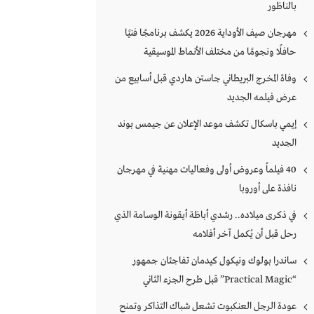
بالناظور
مهرجان صيف الأوداية 2026 يكشف برنامجًا فنيًا
حافلًا ونجومًا من مختلف الأنماط الموسيقية
وفاة المخرج البريطاني جاستن هاردي قبل أسابيع من
عرض فيلمه الجديد
إيمي باسكال تكشف موعد الإعلان عن جيمس بوند
الجديد
40 فيلماً وعروض أولى وفعاليات مهنية في مهرجان
نافذة على أوروبا
في ذكرى ميلاده.. رشدي أباظة أيقونة الوسامة الذي
رحل قبل أن يُكمل آخر أفلامه
ساندرا بولوك ونيكول كيدمان تفاجئان جمهور
“Practical Magic” قبل طرح الجزء الثاني
عودة الرجل العنكبوت تشعل شباك التذاكر وتمنح