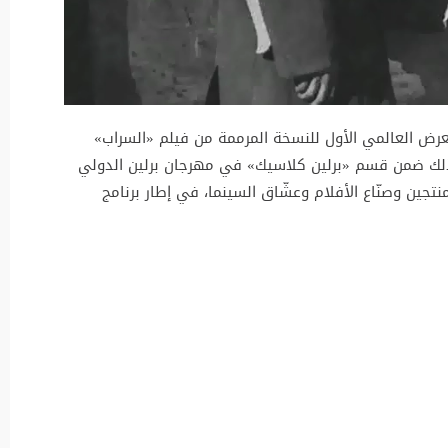
العرض العالمي الأول للنسخة المرممة من فيلم «السراب»
ني، وذلك ضمن قسم «برلين كلاسيك» في مهرجان برلين الدولي
نتجين وصنّاع الأفلام وعشّاق السينما، في إطار برنامج