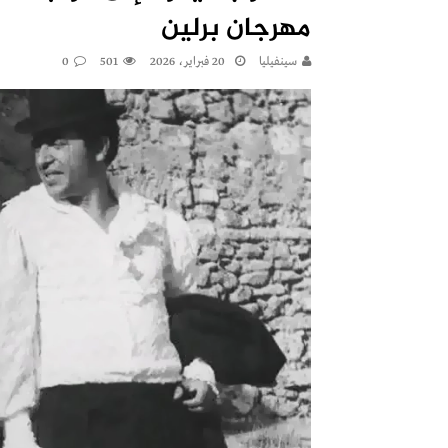
مهرجان برلين
سينفيليا
20 فبراير، 2026
501
0