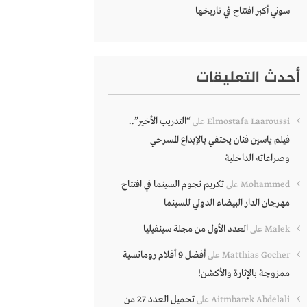
سوني أكبر افتتاح في تاريخها
أحدث التعليقات
“التدريب الأخير”..
Elmostafa Laaroussi
على
فيلم ياسين فنان يحتفي بالإبداع المسرحي
وصراعاته الداخلية
تكريم نجوم السينما في افتتاح
Mohammed
على
مهرجان الدار البيضاء الدولي للسينما
العدد الأول من مجلة سينفيليا
Malek
على
أفضل 9 أفلام رومانسية
Matthias Gocher
على
ممزوجة بالإثارة والأكشن!
تحميل العدد 27 من
Aitmbarek Abdelali
على