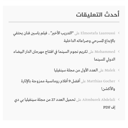
أحدث التعليقات
“التدريب الأخير”.. فيلم ياسين فنان يحتفي
Elmostafa Laaroussi
على
بالإبداع المسرحي وصراعاته الداخلية
تكريم نجوم السينما في افتتاح مهرجان الدار البيضاء
Mohammed
على
الدولي للسينما
العدد الأول من مجلة سينفيليا
Malek
على
أفضل 9 أفلام رومانسية ممزوجة بالإثارة
Matthias Gocher
على
والأكشن!
تحميل العدد 27 من مجلة سينفيليا بي دي
Aitmbarek Abdelali
على
إف PDF