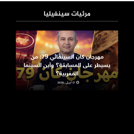
مرئيات سينفيليا
مهرجان كان السينمائي 79: من
ic
يسيطر على المسابقة؟ وأين السينما
m
المغربية؟
17 أبريل، 2026