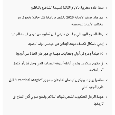
ستة أفلام مغربية بالأيام الثالثة لسينما الشاطئ بالناظور
مهرجان صيف الأوداية 2026 يكشف برنامجًا فنيًا حافلًا ونجومًا من
مختلف الأنماط الموسيقية
وفاة المخرج البريطاني جاستن هاردي قبل أسابيع من عرض فيلمه الجديد
إيمي باسكال تكشف موعد الإعلان عن جيمس بوند الجديد
40 فيلماً وعروض أولى وفعاليات مهنية في مهرجان نافذة على أوروبا
في ذكرى ميلاده.. رشدي أباظة أيقونة الوسامة الذي رحل قبل أن يُكمل
آخر أفلامه
ساندرا بولوك ونيكول كيدمان تفاجئان جمهور “Practical Magic” قبل
طرح الجزء الثاني
عودة الرجل العنكبوت تشعل شباك التذاكر وتمنح سوني أكبر افتتاح في
تاريخها