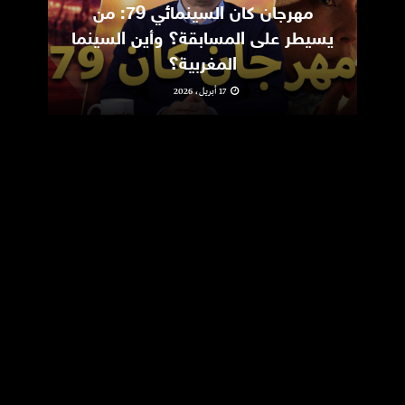
مهرجان كان السينمائي 79: من
ic
يسيطر على المسابقة؟ وأين السينما
m
المغربية؟
17 أبريل، 2026