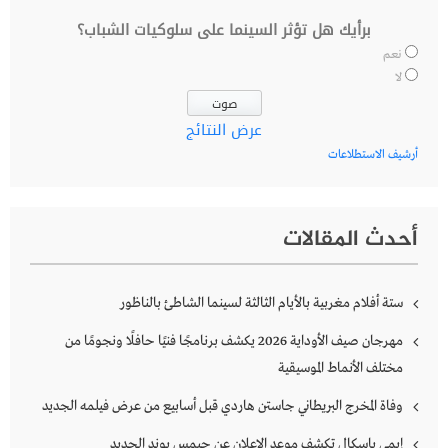
برأيك هل تؤثر السينما على سلوكيات الشباب؟
نعم
لا
عرض النتائج
أرشيف الاستطلاعات
أحدث المقالات
ستة أفلام مغربية بالأيام الثالثة لسينما الشاطئ بالناظور
مهرجان صيف الأوداية 2026 يكشف برنامجًا فنيًا حافلًا ونجومًا من
مختلف الأنماط الموسيقية
وفاة المخرج البريطاني جاستن هاردي قبل أسابيع من عرض فيلمه الجديد
إيمي باسكال تكشف موعد الإعلان عن جيمس بوند الجديد