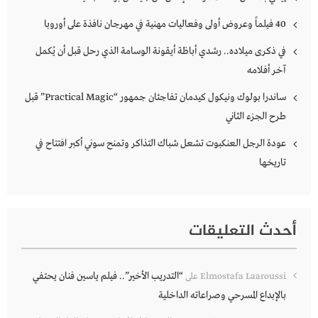
40 فيلماً وعروض أولى وفعاليات مهنية في مهرجان نافذة على أوروبا
في ذكرى ميلاده.. رشدي أباظة أيقونة الوسامة الذي رحل قبل أن يُكمل
آخر أفلامه
ساندرا بولوك ونيكول كيدمان تفاجئان جمهور “Practical Magic” قبل
طرح الجزء الثاني
عودة الرجل العنكبوت تشعل شباك التذاكر وتمنح سوني أكبر افتتاح في
تاريخها
أحدث التعليقات
“التدريب الأخير”.. فيلم ياسين فنان يحتفي
Elmostafa Laaroussi
على
بالإبداع المسرحي وصراعاته الداخلية