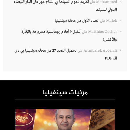
تكريم نجوم السينما في افتتاح مهرجان الدار البيضاء
Mohammed
على
الدولي للسينما
العدد الأول من مجلة سينفيليا
Malek
على
أفضل 9 أفلام رومانسية ممزوجة بالإثارة
Matthias Gocher
على
والأكشن!
تحميل العدد 27 من مجلة سينفيليا بي دي
Aitmbarek Abdelali
على
إف PDF
مرئيات سينفيليا