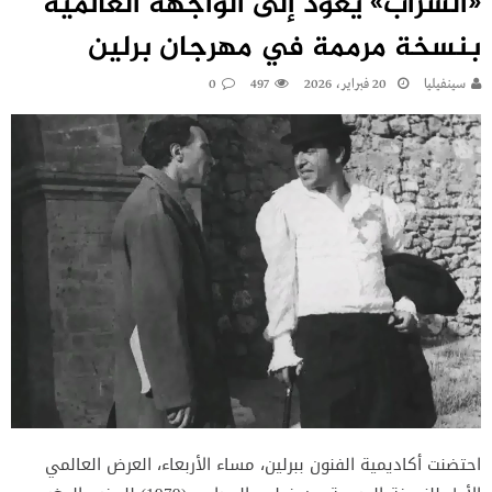
«السراب» يعود إلى الواجهة العالمية
بنسخة مرممة في مهرجان برلين
سينفيليا
20 فبراير، 2026
497
0
احتضنت أكاديمية الفنون ببرلين، مساء الأربعاء، العرض العالمي