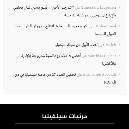
“التدريب الأخير”.. فيلم ياسين فنان يحتفي
Elmostafa Laaroussi
على
بالإبداع المسرحي وصراعاته الداخلية
تكريم نجوم السينما في افتتاح مهرجان الدار البيضاء
Mohammed
على
الدولي للسينما
العدد الأول من مجلة سينفيليا
Malek
على
أفضل 9 أفلام رومانسية ممزوجة بالإثارة
Matthias Gocher
على
والأكشن!
تحميل العدد 27 من مجلة سينفيليا بي دي
Aitmbarek Abdelali
على
إف PDF
مرئيات سينفيليا