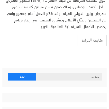
الأول للنسخة المرممة من فيلم «السراب» (1979) للمخرج المغربي
الراحل أحمد البوعناني، وذلك ضمن قسم «برلين كلاسيك» في
مهرجان برلين الدولي للفيلم. وقد قُدّم العمل أمام جمهور واسع
من المنتجين وصنّاع الأفلام وعشّاق السينما، في إطار برنامج
يخصص للأعمال السينمائية العالمية الكبرى
متابعة القراءة
البحث
عن: