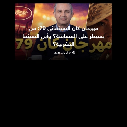
مهرجان كان السينمائي 79: من
ic
يسيطر على المسابقة؟ وأين السينما
m
المغربية؟
17 أبريل، 2026