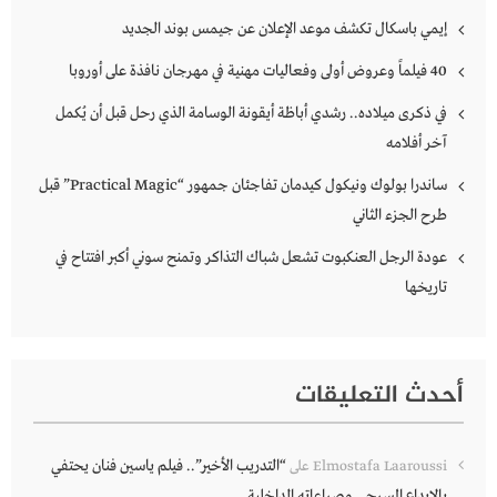
إيمي باسكال تكشف موعد الإعلان عن جيمس بوند الجديد
40 فيلماً وعروض أولى وفعاليات مهنية في مهرجان نافذة على أوروبا
في ذكرى ميلاده.. رشدي أباظة أيقونة الوسامة الذي رحل قبل أن يُكمل
آخر أفلامه
ساندرا بولوك ونيكول كيدمان تفاجئان جمهور “Practical Magic” قبل
طرح الجزء الثاني
عودة الرجل العنكبوت تشعل شباك التذاكر وتمنح سوني أكبر افتتاح في
تاريخها
أحدث التعليقات
“التدريب الأخير”.. فيلم ياسين فنان يحتفي
Elmostafa Laaroussi
على
بالإبداع المسرحي وصراعاته الداخلية