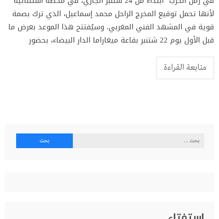
في زمن الحرب" ابتداءً من 24 شتنبر الجاري، في محطة استثنائية
لأنها تحمل توقيع المخرج الراحل محمد إسماعيل، الذي ترك بصمة
قوية في المشهد الفني المغربي. وسيُفتتح هذا الموعد بعرض ما
قبل الأول يوم 22 شتنبر بقاعة ميغاراما الدار البيضاء، بحضور
متابعة القراءة
البحث
عن:
إستفتاء