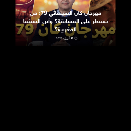
مهرجان كان السينمائي 79: من
ic
يسيطر على المسابقة؟ وأين السينما
m
المغربية؟
17 أبريل، 2026