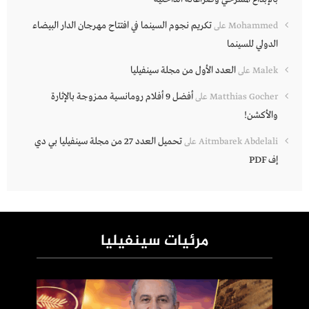
تكريم نجوم السينما في افتتاح مهرجان الدار البيضاء
Mohammed
على
الدولي للسينما
العدد الأول من مجلة سينفيليا
Malek
على
أفضل 9 أفلام رومانسية ممزوجة بالإثارة
Matthias Gocher
على
والأكشن!
تحميل العدد 27 من مجلة سينفيليا بي دي
Aitmbarek Abdelali
على
إف PDF
مرئيات سينفيليا