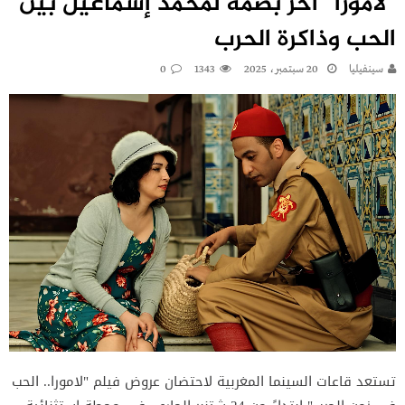
“لامورا” آخر بصمة لمحمد إسماعيل بين
الحب وذاكرة الحرب
سينفيليا
20 سبتمبر، 2025
1343
0
تستعد قاعات السينما المغربية لاحتضان عروض فيلم "لامورا.. الحب