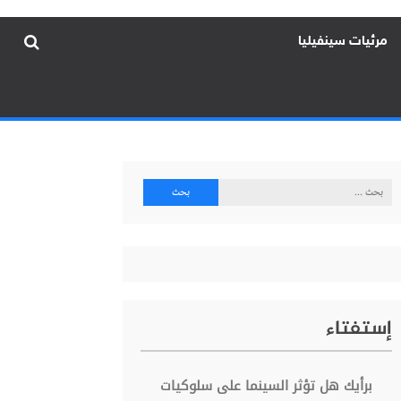
مرئيات سينفيليا
البحث
عن:
إستفتاء
برأيك هل تؤثر السينما على سلوكيات