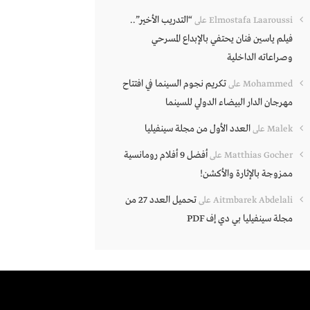
“التدريب الأخير”..
Elmostafa Laaroussi
على
فيلم ياسين فنان يحتفي بالإبداع المسرحي
وصراعاته الداخلية
تكريم نجوم السينما في افتتاح
Mohammed
على
مهرجان الدار البيضاء الدولي للسينما
العدد الأول من مجلة سينفيليا
Malek
على
أفضل 9 أفلام رومانسية
Matthias Gocher
على
ممزوجة بالإثارة والأكشن!
تحميل العدد 27 من
Aitmbarek Abdelali
على
مجلة سينفيليا بي دي إف PDF