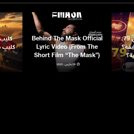
مهرجان كان السينمائي 79:
Behind The Mask Official
كليب 
بقة؟
Lyric Video (From The
كليب مغ
ية؟
Short Film “The Mask”)
29 مارس، 2025