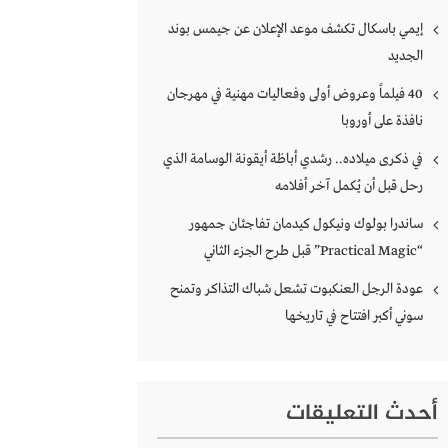
إيمي باسكال تكشف موعد الإعلان عن جيمس بوند
الجديد
40 فيلماً وعروض أولى وفعاليات مهنية في مهرجان
نافذة على أوروبا
في ذكرى ميلاده.. رشدي أباظة أيقونة الوسامة الذي
رحل قبل أن يُكمل آخر أفلامه
ساندرا بولوك ونيكول كيدمان تفاجئان جمهور
“Practical Magic” قبل طرح الجزء الثاني
عودة الرجل العنكبوت تشعل شباك التذاكر وتمنح
سوني أكبر افتتاح في تاريخها
أحدث التعليقات