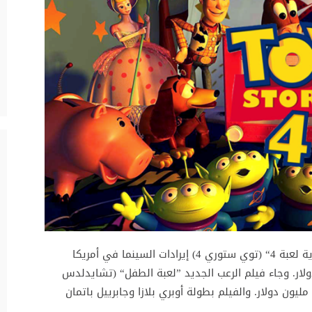
تصدر الجزء الرابع من فيلم الرسوم المتحركة ”حكاية لعبة 4“ (توي ستوري 4) إيرادات السينما في أمريكا
طلع الأسبوع مسجلا 118 مليون دولار. وجاء فيلم الرعب الجديد ”لعبة الطفل“ (تشايدلدس
بلاي) في المركز الثاني محققا إيرادات بلغت 14.1 مليون دولار. والفيلم بطولة أوبري بلازا وجابرييل باتمان