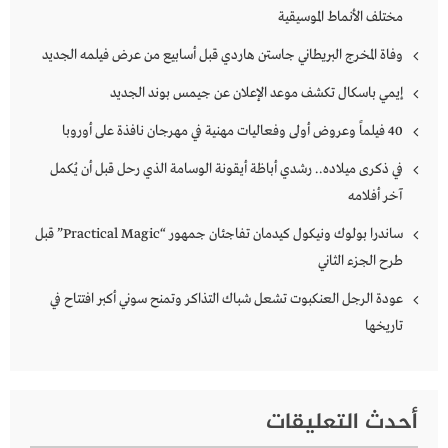
مختلف الأنماط الموسيقية
وفاة المخرج البريطاني جاستن هاردي قبل أسابيع من عرض فيلمه الجديد
إيمي باسكال تكشف موعد الإعلان عن جيمس بوند الجديد
40 فيلماً وعروض أولى وفعاليات مهنية في مهرجان نافذة على أوروبا
في ذكرى ميلاده.. رشدي أباظة أيقونة الوسامة الذي رحل قبل أن يُكمل
آخر أفلامه
ساندرا بولوك ونيكول كيدمان تفاجئان جمهور “Practical Magic” قبل
طرح الجزء الثاني
عودة الرجل العنكبوت تشعل شباك التذاكر وتمنح سوني أكبر افتتاح في
تاريخها
أحدث التعليقات