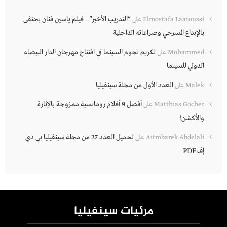
“التدريب الأخير”.. فيلم ياسين فنان يحتفي
Elmostafa Laaroussi
على
بالإبداع المسرحي وصراعاته الداخلية
تكريم نجوم السينما في افتتاح مهرجان الدار البيضاء
Mohammed
على
الدولي للسينما
العدد الأول من مجلة سينفيليا
Malek
على
أفضل 9 أفلام رومانسية ممزوجة بالإثارة
Matthias Gocher
على
والأكشن!
تحميل العدد 27 من مجلة سينفيليا بي دي
Aitmbarek Abdelali
على
إف PDF
مرئيات سينفيليا