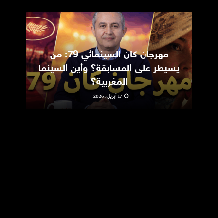
مهرجان كان السينمائي 79: من
ic
يسيطر على المسابقة؟ وأين السينما
m
المغربية؟
17 أبريل، 2026