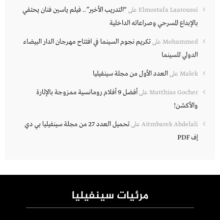
“التدريب الأخير”.. فيلم ياسين فنان يحتفي
Elmostafa Laaroussi
على
بالإبداع المسرحي وصراعاته الداخلية
تكريم نجوم السينما في افتتاح مهرجان الدار البيضاء
Mohammed
على
الدولي للسينما
العدد الأول من مجلة سينفيليا
Malek
على
أفضل 9 أفلام رومانسية ممزوجة بالإثارة
Matthias Gocher
على
والأكشن!
تحميل العدد 27 من مجلة سينفيليا بي دي
Aitmbarek Abdelali
على
إف PDF
مرئيات سينفيليا