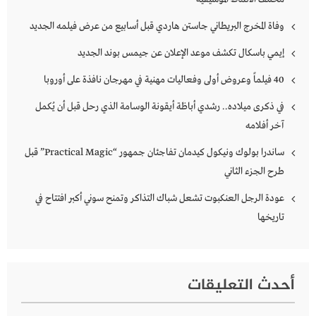
وفاة المخرج البريطاني جاستن هاردي قبل أسابيع من عرض فيلمه الجديد
إيمي باسكال تكشف موعد الإعلان عن جيمس بوند الجديد
40 فيلماً وعروض أولى وفعاليات مهنية في مهرجان نافذة على أوروبا
في ذكرى ميلاده.. رشدي أباظة أيقونة الوسامة الذي رحل قبل أن يُكمل
آخر أفلامه
ساندرا بولوك ونيكول كيدمان تفاجئان جمهور “Practical Magic” قبل
طرح الجزء الثاني
عودة الرجل العنكبوت تشعل شباك التذاكر وتمنح سوني أكبر افتتاح في
تاريخها
أحدث التعليقات