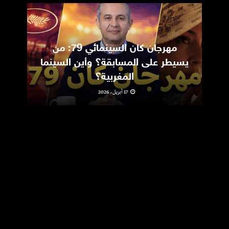
مهرجان كان السينمائي 79: من
ic
يسيطر على المسابقة؟ وأين السينما
m
المغربية؟
17 أبريل، 2026