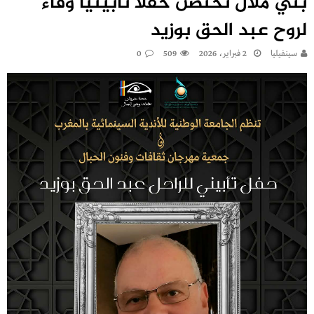
بني ملال تحتضن حفلًا تأبينيًا وفاءً
لروح عبد الحق بوزيد
سينفيليا
2 فبراير، 2026
509
0