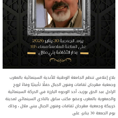
بلاغ إعلامي تنظم الجامعة الوطنية للأندية السينمائية بالمغرب
وجمعية مهرجان ثقافات وفنون الجبال حفلًا تأبينيًا وفاءً لروح
الراحل عبد الحق بوزيد، أحد الوجوه البارزة في الحركة السينمائية
والجمعوية بالمغرب وعضو مكتب سابق بالنادي السينمائي لمدينة
خريبكة وجمعية مهرجان ثقافات وفنون الجبال ببني ملال ، وذلك
يوم الجمعة 30 يناير، على