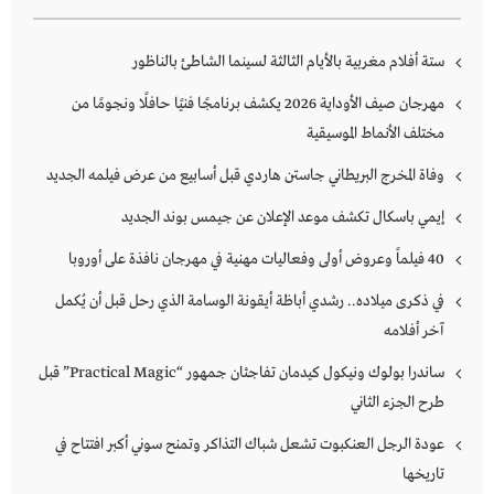
ستة أفلام مغربية بالأيام الثالثة لسينما الشاطئ بالناظور
مهرجان صيف الأوداية 2026 يكشف برنامجًا فنيًا حافلًا ونجومًا من
مختلف الأنماط الموسيقية
وفاة المخرج البريطاني جاستن هاردي قبل أسابيع من عرض فيلمه الجديد
إيمي باسكال تكشف موعد الإعلان عن جيمس بوند الجديد
40 فيلماً وعروض أولى وفعاليات مهنية في مهرجان نافذة على أوروبا
في ذكرى ميلاده.. رشدي أباظة أيقونة الوسامة الذي رحل قبل أن يُكمل
آخر أفلامه
ساندرا بولوك ونيكول كيدمان تفاجئان جمهور “Practical Magic” قبل
طرح الجزء الثاني
عودة الرجل العنكبوت تشعل شباك التذاكر وتمنح سوني أكبر افتتاح في
تاريخها