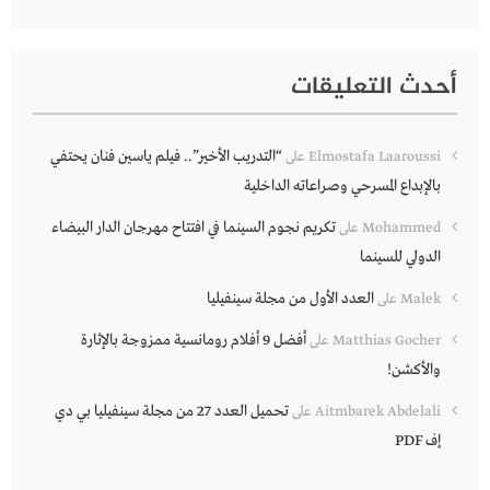
أحدث التعليقات
“التدريب الأخير”.. فيلم ياسين فنان يحتفي
Elmostafa Laaroussi
على
بالإبداع المسرحي وصراعاته الداخلية
تكريم نجوم السينما في افتتاح مهرجان الدار البيضاء
Mohammed
على
الدولي للسينما
العدد الأول من مجلة سينفيليا
Malek
على
أفضل 9 أفلام رومانسية ممزوجة بالإثارة
Matthias Gocher
على
والأكشن!
تحميل العدد 27 من مجلة سينفيليا بي دي
Aitmbarek Abdelali
على
إف PDF