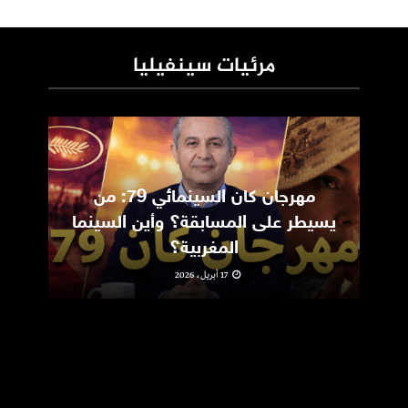
مرئيات سينفيليا
مهرجان كان السينمائي 79: من
ic
يسيطر على المسابقة؟ وأين السينما
m
المغربية؟
17 أبريل، 2026