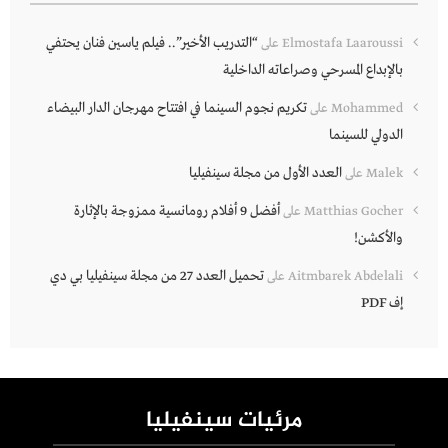
“التدريب الأخير”.. فيلم ياسين فنان يحتفي
Elmostafa Laaroussi
على
بالإبداع المسرحي وصراعاته الداخلية
تكريم نجوم السينما في افتتاح مهرجان الدار البيضاء
Mohammed
على
الدولي للسينما
العدد الأول من مجلة سينفيليا
Malek
على
أفضل 9 أفلام رومانسية ممزوجة بالإثارة
Matthias Gocher
على
والأكشن!
تحميل العدد 27 من مجلة سينفيليا بي دي
Aitmbarek Abdelali
على
إف PDF
مرئيات سينفيليا