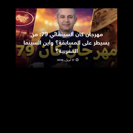
مهرجان كان السينمائي 79: من
ic
يسيطر على المسابقة؟ وأين السينما
m
المغربية؟
17 أبريل، 2026