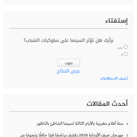
إستفتاء
برأيك هل تؤثر السينما على سلوكيات الشباب؟
نعم
لا
عرض النتائج
أرشيف الاستطلاعات
أحدث المقالات
ستة أفلام مغربية بالأيام الثالثة لسينما الشاطئ بالناظور
مهرجان صيف الأوداية 2026 يكشف برنامجًا فنيًا حافلًا ونجومًا من