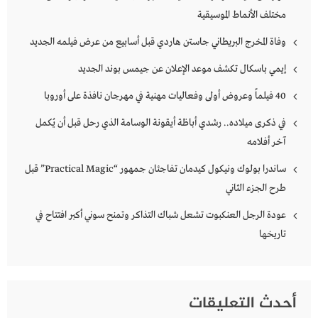
مختلف الأنماط الموسيقية
وفاة المخرج البريطاني جاستن هاردي قبل أسابيع من عرض فيلمه الجديد
إيمي باسكال تكشف موعد الإعلان عن جيمس بوند الجديد
40 فيلماً وعروض أولى وفعاليات مهنية في مهرجان نافذة على أوروبا
في ذكرى ميلاده.. رشدي أباظة أيقونة الوسامة الذي رحل قبل أن يُكمل
آخر أفلامه
ساندرا بولوك ونيكول كيدمان تفاجئان جمهور “Practical Magic” قبل
طرح الجزء الثاني
عودة الرجل العنكبوت تشعل شباك التذاكر وتمنح سوني أكبر افتتاح في
تاريخها
أحدث التعليقات