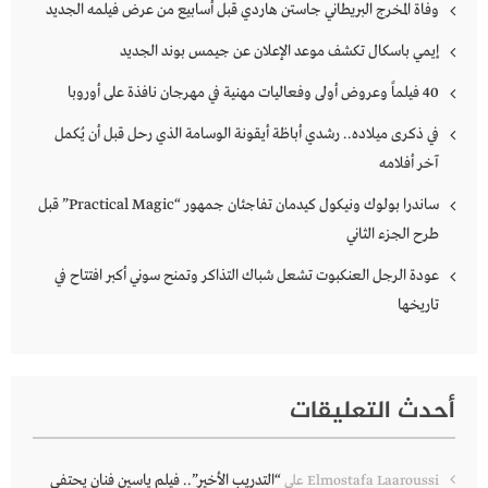
وفاة المخرج البريطاني جاستن هاردي قبل أسابيع من عرض فيلمه الجديد
إيمي باسكال تكشف موعد الإعلان عن جيمس بوند الجديد
40 فيلماً وعروض أولى وفعاليات مهنية في مهرجان نافذة على أوروبا
في ذكرى ميلاده.. رشدي أباظة أيقونة الوسامة الذي رحل قبل أن يُكمل
آخر أفلامه
ساندرا بولوك ونيكول كيدمان تفاجئان جمهور “Practical Magic” قبل
طرح الجزء الثاني
عودة الرجل العنكبوت تشعل شباك التذاكر وتمنح سوني أكبر افتتاح في
تاريخها
أحدث التعليقات
“التدريب الأخير”.. فيلم ياسين فنان يحتفي
Elmostafa Laaroussi
على