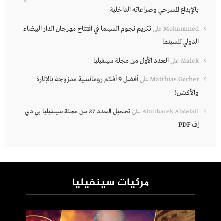
بالإبداع المسرحي وصراعاته الداخلية
تكريم نجوم السينما في افتتاح مهرجان الدار البيضاء
Mohammed
على
الدولي للسينما
العدد الأول من مجلة سينفيليا
Malek
على
أفضل 9 أفلام رومانسية ممزوجة بالإثارة
Matthias Gocher
على
والأكشن!
تحميل العدد 27 من مجلة سينفيليا بي دي
Aitmbarek Abdelali
على
إف PDF
مرئيات سينفيليا