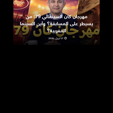
مهرجان كان السينمائي 79: من
ic
يسيطر على المسابقة؟ وأين السينما
m
المغربية؟
17 أبريل، 2026