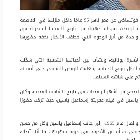
 فوتساكي
عن عمر ناهز 96 عامًا داخل منزلها في العاصمة
ة ارتبطت بمرحلة ذهبية من تاريخ السينما المصرية في
واحدة من أبرز الوجوه التي خطفت الأنظار بخفة حضورها
أسرة يونانية، ونشأت بين أحيائها الشعبية التي شكّلت
الظل وروح الدعابة، وتعلّمت الرقص الشرقي حتى أتقنته،
ثم على شاشة السينما.
 عقدين، شاركت في نحو 60 فيلمًا، لتصبح من أشهر الراقصات في تاريخ الشاشة الفضية، وكان
ياسين
في فيلم
عفريتة إسماعيل ياسين
، حيث تركت حضورًا
والمال
عام 1965، إلى جانب إسماعيل ياسين وكل من
حسن
ختفي فجأة عن الأضواء في ذروة شهرتها، ما أثار آنذاك