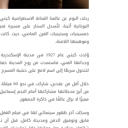
رحلت اليوم عن عالمنا الفنانة الاستعراضية
كيتي
اليونانية
أثينا
، لتُسدل الستار على مسيرة فني
خمسينيات وستينيات القرن الماضي، حيث كانت 
وموهبتها اللافتة.
وُلدت كيتي عام 1927 في مدينة
الإسكندرية
ل
وجدانها الفني، فاستمدت من روح المدينة خفة 
لتتحول سريعًا إلى اسم لامع على خشبة المسرح 
خلال أقل من
من أبرز محطاتها مشاركتها أمام النجم
إسماعيل 
مميزًا لا يزال عالقًا في ذاكرة الجمهور.
وسجّلت آخر ظهور سينمائي لها في فيلم
العقل 
فايق
و
توفيق الدقن
و
مديحة كامل
، قبل أن ت