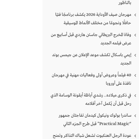
بالناظور
مهرجان صيف الأوداية 2026 يكشف برنامجًا فنيًا
حافلًا ونجومًا من مختلف الأنماط الموسيقية
وفاة المخرج البريطاني جاستن هاردي قبل أسابيع من
عرض فيلمه الجديد
إيمي باسكال تكشف موعد الإعلان عن جيمس بوند
الجديد
40 فيلماً وعروض أولى وفعاليات مهنية في مهرجان
نافذة على أوروبا
في ذكرى ميلاده.. رشدي أباظة أيقونة الوسامة الذي
رحل قبل أن يُكمل آخر أفلامه
ساندرا بولوك ونيكول كيدمان تفاجئان جمهور
“Practical Magic” قبل طرح الجزء الثاني
عودة الرجل العنكبوت تشعل شباك التذاكر وتمنح