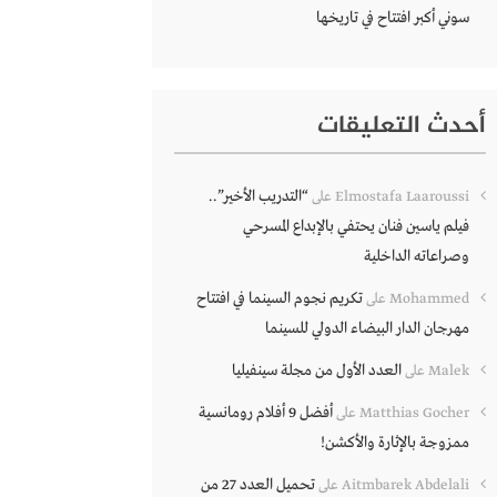
سوني أكبر افتتاح في تاريخها
أحدث التعليقات
“التدريب الأخير”..
Elmostafa Laaroussi
على
فيلم ياسين فنان يحتفي بالإبداع المسرحي
وصراعاته الداخلية
تكريم نجوم السينما في افتتاح
Mohammed
على
مهرجان الدار البيضاء الدولي للسينما
العدد الأول من مجلة سينفيليا
Malek
على
أفضل 9 أفلام رومانسية
Matthias Gocher
على
ممزوجة بالإثارة والأكشن!
تحميل العدد 27 من
Aitmbarek Abdelali
على