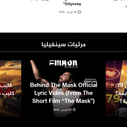
Odyssey”
26 يونيو، 2026
مرئيات سينفيليا
مهرجان كان السينمائي 79:
Behind The Mask Official
كليب 
بقة؟
Lyric Video (From The
كليب مغ
ية؟
Short Film “The Mask”)
29 مارس، 2025