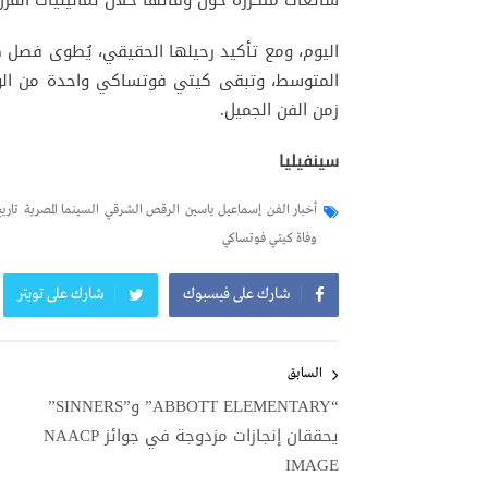
شائعات متكررة حول وفاتها خلال ثمانينيات القر
اليوم، ومع تأكيد رحيلها الحقيقي، يُطوى فصل 
المتوسط، وتبقى كيتي فوتساكي واحدة من الوجو
زمن الفن الجميل.
سينفيليا
أخبار الفن
إسماعيل ياسين
الرقص الشرقي
السينما المصرية
تاري
وفاة كيتي فوتساكي
شارك على فيسبوك
شارك على تويتر
تصفّح
المقالات
السابق
“ABBOTT ELEMENTARY” و”SINNERS”
يحققان إنجازات مزدوجة في جوائز NAACP
IMAGE