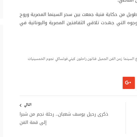
ن الماضي.
طويل من حكاية فنية جمعت بين سحر السينما المصرية وروح
ه التي جسّدت تلاقي الثقافتين المصرية واليونانية في
خ السينما
زمن الفن الجميل
فنانون راحلون
كيتي فوتساكي
نجوم الخمسينيات
التالي
ذكرى رحيل يوسف شعبان.. رحلة نجم من شبرا
إلى قمة الفن