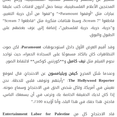
المحتجين الأعلام الفلسطينية، بينما حمل آخرون لافتات كتب عليها
عبارات مثل “أوقفوا Paramount+” و”قفوا من أجل حرية التعبير،
قاطعوا Scream 7″، وسط هتافات متكررة مثل “قاطعوا Scream 7”
و”حرية، حرية، حرية لفلسطين”، إضافة إلى عزف بعضهم على
الطبول والبوق.
وقد أقيم العرض الأول داخل استوديوهات
Paramount
، لكن صوت
التظاهرات كان بالكاد مسموعًا على السجادة الحمراء، حيث تواجد
نجوم الفيلم مثل
نيف كامبل
و**
كورتني كوكس
** لالتقاط الصور.
وعندما سُئل المخرج
كيفن ويليامسون
عن الاحتجاج، قال لموقع
The Hollywood Reporter
: “رأيتهم وتوقف قلبي للحظة. نحن
نعيش في أمريكا، ولكل شخص الحق في الاحتجاج وسماع صوته.
إذا كان لديك الحقيقة الخاصة بك وترغب في أن يسمعك الناس،
فاحتج. هذا حقك في هذا البلد، وأنا أؤيده 100٪.”
قاد الاحتجاج كل من
Entertainment Labor for Palestine