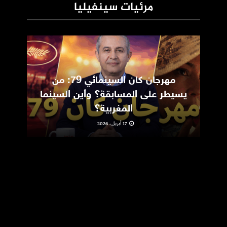
مرئيات سينفيليا
مهرجان كان السينمائي 79: من
ic
يسيطر على المسابقة؟ وأين السينما
m
المغربية؟
17 أبريل، 2026