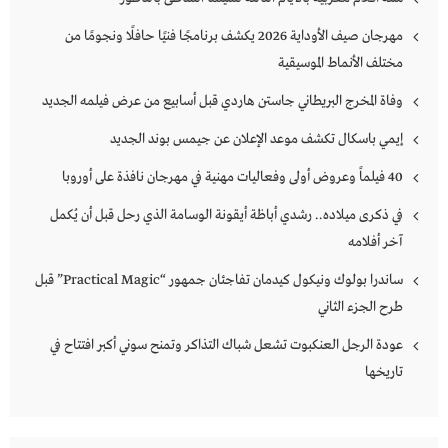
مهرجان صيف الأوداية 2026 يكشف برنامجًا فنيًا حافلًا ونجومًا من
مختلف الأنماط الموسيقية
وفاة المخرج البريطاني جاستن هاردي قبل أسابيع من عرض فيلمه الجديد
إيمي باسكال تكشف موعد الإعلان عن جيمس بوند الجديد
40 فيلماً وعروض أولى وفعاليات مهنية في مهرجان نافذة على أوروبا
في ذكرى ميلاده.. رشدي أباظة أيقونة الوسامة الذي رحل قبل أن يُكمل
آخر أفلامه
ساندرا بولوك ونيكول كيدمان تفاجئان جمهور “Practical Magic” قبل
طرح الجزء الثاني
عودة الرجل العنكبوت تشعل شباك التذاكر وتمنح سوني أكبر افتتاح في
تاريخها