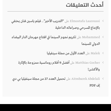
أحدث التعليقات
“التدريب الأخير”.. فيلم ياسين فنان يحتفي
Elmostafa Laaroussi
على
بالإبداع المسرحي وصراعاته الداخلية
تكريم نجوم السينما في افتتاح مهرجان الدار البيضاء
Mohammed
على
الدولي للسينما
العدد الأول من مجلة سينفيليا
Malek
على
أفضل 9 أفلام رومانسية ممزوجة بالإثارة
Matthias Gocher
على
والأكشن!
تحميل العدد 27 من مجلة سينفيليا بي دي
Aitmbarek Abdelali
على
إف PDF