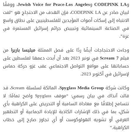
و
CODEPINK LA
و
Jewish Voice for Peace-Los Angeles
، ووفقًا
لبيان صادر عن CODEPINK LA، فإن الهدف من الاحتجاج هو “لفت
الانتباه إلى إسكات أصوات المؤيدين للفلسطينيين على نطاق واسع
في الصناعة السينمائية وتبييض جرائم إسرائيل المستمرة في
غزة”.
وجاءت الاحتجاجات أيضًا ردًا على فصل الممثلة
ميليسا باريرا
من
فيلم
Scream 7
في نونبر 2023 بعد أن أبدت دعمها لفلسطين على
حساباتها على مواقع التواصل الاجتماعي عقب غزو حركة حماس
لإسرائيل في أكتوبر 2023.
وكانت شركة
Spyglass Media Group
، المالكة لسلسلة Scream، قد
قالت آنذاك في بيان رسمي: “موقف Spyglass واضح تمامًا: لا
نتسامح إطلاقًا مع معاداة السامية أو التحريض على الكراهية بأي
شكل، بما في ذلك الإشارات الكاذبة للإبادة الجماعية أو التطهير
العرقي أو تشويه الهولوكوست أو أي تجاوز صارخ إلى خطاب
الكراهية.”