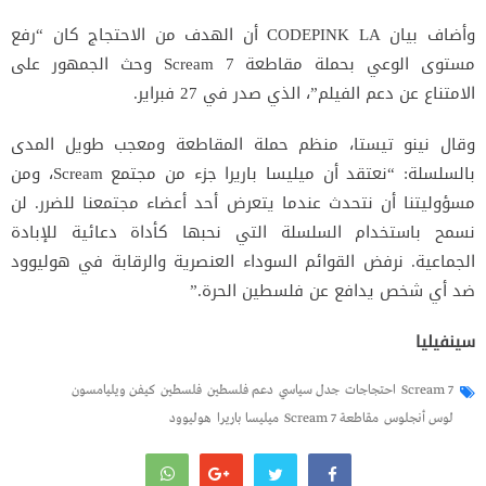
وأضاف بيان CODEPINK LA أن الهدف من الاحتجاج كان “رفع
مستوى الوعي بحملة مقاطعة Scream 7 وحث الجمهور على
الامتناع عن دعم الفيلم”، الذي صدر في 27 فبراير.
وقال نينو تيستا، منظم حملة المقاطعة ومعجب طويل المدى
بالسلسلة: “نعتقد أن ميليسا باريرا جزء من مجتمع Scream، ومن
مسؤوليتنا أن نتحدث عندما يتعرض أحد أعضاء مجتمعنا للضرر. لن
نسمح باستخدام السلسلة التي نحبها كأداة دعائية للإبادة
الجماعية. نرفض القوائم السوداء العنصرية والرقابة في هوليوود
ضد أي شخص يدافع عن فلسطين الحرة.”
سينفيليا
Scream 7
احتجاجات
جدل سياسي
دعم فلسطين
فلسطين
كيفن ويليامسون
لوس أنجلوس
مقاطعة Scream 7
ميليسا باريرا
هوليوود