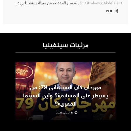
تحميل العدد 27 من مجلة سينفيليا بي دي
Aitmbarek Abdelali
على
إف PDF
مرئيات سينفيليا
مهرجان كان السينمائي 79: من
ic
يسيطر على المسابقة؟ وأين السينما
m
المغربية؟
17 أبريل، 2026