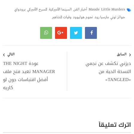
Little Murders
Maude
أخبار الفن
السينما الأميركية
المسرح الأميركي
برودواي
جوائز توني
مارسيا رود
نجوم هوليوود
وفيات المشاهير
تصفّح
المقالات
السابق
التالي
ديزني تكشف عن نجمي
عودة THE NIGHT
النسخة الحية من
MANAGER تعيد فتح ملف
«TANGLED»
أفضل اقتباسات جون لو
كاريه
اترك تعليقاً