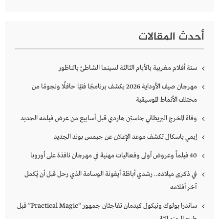
أحدث المقالات
ستة أفلام مغربية بالأيام الثالثة لسينما الشاطئ بالناظور
مهرجان صيف الأوداية 2026 يكشف برنامجًا فنيًا حافلًا ونجومًا من
مختلف الأنماط الموسيقية
وفاة المخرج البريطاني جاستن هاردي قبل أسابيع من عرض فيلمه الجديد
إيمي باسكال تكشف موعد الإعلان عن جيمس بوند الجديد
40 فيلماً وعروض أولى وفعاليات مهنية في مهرجان نافذة على أوروبا
في ذكرى ميلاده.. رشدي أباظة أيقونة الوسامة الذي رحل قبل أن يُكمل
آخر أفلامه
ساندرا بولوك ونيكول كيدمان تفاجئان جمهور “Practical Magic” قبل