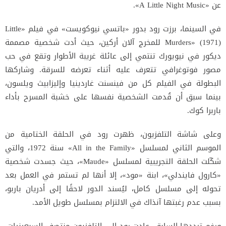
عن «A Little Night Music».
في السينما، برزت رود بدور «باتسي نيوكويست» في فيلم «Little
Murders» (1971) للمخرج آلان أركين، حيث أدت شخصية مصممة
ديكور في نيويورك تنتمي إلى عائلة غريبة الأطوار وتقع في حب
مصور فوتوغرافي تتعرف عليه أثناء تعرضه للسرقة. وشاركها
البطولة في الفيلم كل من فينسنت غاردينيا وإليزابيث ويلسون،
بينما سبق أن قُدمت الشخصية نفسها على خشبة المسرح بأداء
باربرا كوك.
وعلى شاشة التلفزيون، ظهرت رود في الحلقة الختامية من
الموسم الثاني لمسلسل «All in the Family» سنة 1972، والتي
شكّلت الحلقة التجريبية لمسلسل «Maude»، حيث جسدت شخصية
«كارول فايندلي»، ابنة «مود»، إلا أنها لم تستمر في العمل بعد
تحوله إلى مسلسل كامل، ليُسند الدور لاحقًا إلى أدريان باربو،
بسبب عدم رغبتها آنذاك في الالتزام بمسلسل طويل الأمد.