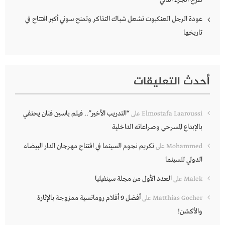
طرح الجزء الثاني
عودة الرجل العنكبوت تشعل شباك التذاكر وتمنح سوني أكبر افتتاح في
تاريخها
أحدث التعليقات
“التدريب الأخير”.. فيلم ياسين فنان يحتفي
Elmostafa Laaroussi
على
بالإبداع المسرحي وصراعاته الداخلية
تكريم نجوم السينما في افتتاح مهرجان الدار البيضاء
Mohammed
على
الدولي للسينما
العدد الأول من مجلة سينفيليا
Malek
على
أفضل 9 أفلام رومانسية ممزوجة بالإثارة
Matthias Gocher
على
والأكشن!