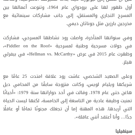
أول ظهور لها على برودواي عام 1964، وتنوعت أعمالها بين
المسرح التجاري والمستقل، إلى جانب مشاركات سينمائية مع
مخرجين بارزين مثل جوناثان ديمي.
وفي سنواتها المتأخرة، واصلت رود نشاطها المسرحي، فشاركت
في جولات مسرحية وطنية لمسرحية «Fiddler on the Roof»،
وظهرت عام 2015 في عرض «Hellman vs. McCarthy» في بيفرلي
هيلز.
وعلى الصعيد الشخصي، عاشت رود علاقة امتدت 25 عامًا مع
شريكها ويليام لويس، وكانت متزوجة سابقًا من المحامي ديل
هاغن حتى عام 1978. وقالت في أحد حواراتها سنة 1979: «أحيانًا
تمنيت وظيفة عادية من التاسعة إلى الخامسة، لكنها ليست الحياة
التي أريدها. هذه المهنة إما أن تجعلك مجنونًا تمامًا أو عاقلًا
جدًا… وأنا أعتقد أنني عاقلة».
سينفيليا