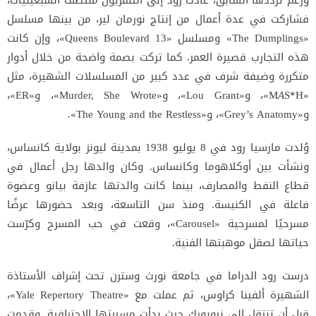
ورغم ترددها السابق، عادت رود إلى التلفزيون منتصف السبعينيات،
فشاركت في عدة أعمال من إنتاج نورمان لير، من بينها مسلسل
«The Dumplings» ومسلسل «13 Queens Boulevard»، وإن كانت
هذه التجارب قصيرة العمر. كما تركت بصمة واضحة من خلال أدوار
متكررة وضيفة شرف في عدد كبير من المسلسلات الشهيرة، مثل
«M
A
S*H»، و«Lou Grant»، و«Murder, She Wrote»، و«ER»،
و«Grey’s Anatomy»، و«The Young and the Restless».
وُلدت مارسيا رود في 8 يوليو 1938 بمدينة ليونز بولاية كانساس،
ونشأت بين أوكلاهوما وكانساس. وكان والدها رجل أعمال في
قطاع النفط والمصارف، بينما كانت والدتها عازفة بيانو وعضوة
فاعلة في الكنيسة. ومنذ سن التاسعة، وبعد حضورها عرضًا
مسرحيًا لمسرحية «Carousel»، وقعت في حب المسرح وكرّست
حياتها لصقل موهبتها الفنية.
درست رود الدراما في جامعة نورث وسترن تحت إشراف الأستاذة
الشهيرة ألفينا كراوس، ثم عملت مع «Yale Repertory Theatre»،
قبل أن تنتقل إلى نيويورك حيث بدأت مسيرتها الاحترافية. وقدمت