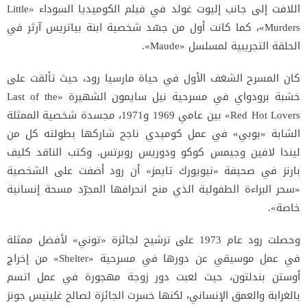
اللافت إلى جانب إليوت غولد في فيلم الكوميديا السوداء «Little
Murders»، كما كانت أول من جسّد شخصية ابنة بياتريس آرثر في
الحلقة التجريبية لمسلسل «Maude».
كان المسرح الشغف الأول في حياة مارسيا رود، حيث تألقت على
خشبة برودواي في مسرحية نيل سايمون الشهيرة «Last of the
Red Hot Lovers» بين عامي 1969 و1971، مجسدة شخصية الممثلة
الشابة «بوبي» في عمل كوميدي ناجح شاركها بطولته كل من
ليندا لافين وجيمس كوكو ودوريس روبرتس. وكتب الناقد كليف
بارنز في صحيفة «نيويورك تايمز» أن رود أضفت على الشخصية
«سحر البراءة الطفولية الذي منح انحرافها المجرّد مسحة إنسانية
خاصة».
وحصلت رود عام 1973 على ترشيح لجائزة «توني» لأفضل ممثلة
في عمل موسيقي عن دورها في مسرحية «Shelter» من إخراج
أوستن بندلتون، حيث لعبت دور زوجة مهجورة في عمل اتسم
بالغرابة والعمق الإنساني، لكنها خسرت الجائزة لصالح غلينيس جونز